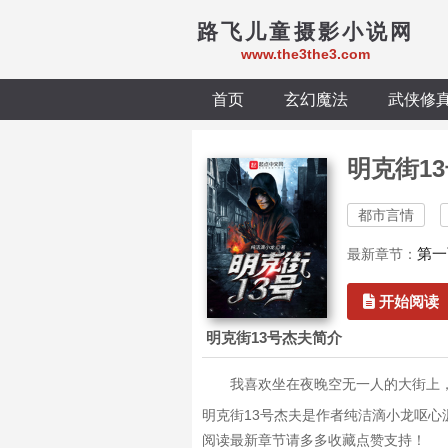
路飞儿童摄影小说网
www.the3the3.com
首页
玄幻魔法
武侠修
明克街1
都市言情
第一
最新章节：
开始阅读
明克街13号杰夫简介
我喜欢坐在夜晚空无一人的大街上，听着
明克街13号杰夫是作者纯洁滴小龙呕心
阅读最新章节请多多收藏点赞支持！