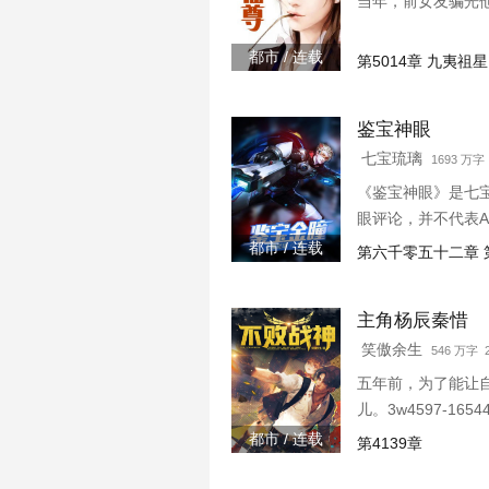
当年，前女友骗光
都市 / 连载
第5014章 九夷祖星
鉴宝神眼
七宝琉璃
1693 万字 
《鉴宝神眼》是七
眼评论，并不代表
都市 / 连载
第六千零五十二章 
主角杨辰秦惜
笑傲余生
546 万字 2
五年前，为了能让
儿。3w4597-1654
都市 / 连载
第4139章