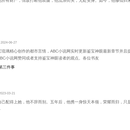
他所有财产，情敌打断他双腿，他流浪街头，无处安身。如今，他修仙归
2024-06-27
宝琉璃精心创作的都市言情，ABC小说网实时更新鉴宝神眼最新章节并且
ABC小说网赞同或者支持鉴宝神眼读者的观点。各位书友
第三件事
023-03-21
自己配得上她，他不辞而别。五年后，他携一身惊天本领，荣耀而归，只
4