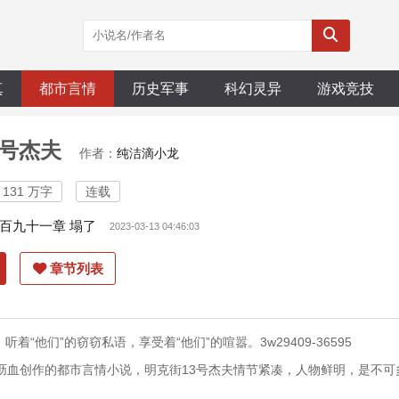
真
都市言情
历史军事
科幻灵异
游戏竞技
3号杰夫
作者：
纯洁滴小龙
131 万字
连载
百九十一章 塌了
2023-03-13 04:46:03
章节列表
“他们”的窃窃私语，享受着“他们”的喧嚣。3w29409-36595
沥血创作的都市言情小说，明克街13号杰夫情节紧凑，人物鲜明，是不可