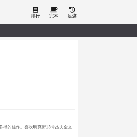
排行
完本
足迹
多得的佳作。喜欢明克街13号杰夫全文