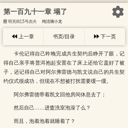
第一百九十一章 塌了
明克街13号杰夫
纯洁滴小龙
上一章
书页/目录
下一页
卡伦记得自己昨晚完成共生契约后睁开了眼，记
得自己亲手将普洱抱起安置在了床上还给它盖好了被
子，还记得自己对阿尔弗雷德与凯文说自己的共生契
约仪式很成功，但现在不想被打扰需要缓一缓。
阿尔弗雷德带着凯文回他房间休息去了；
然后自己……进盥洗室泡澡了么？
而且，泡着泡着就睡着了？