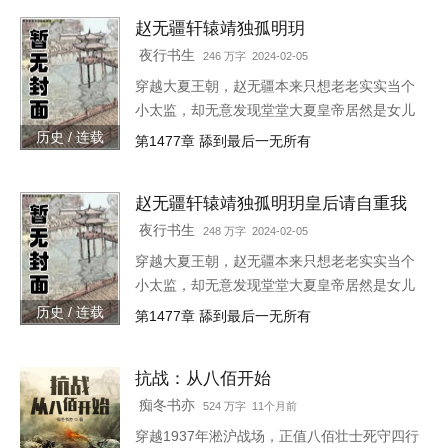
要是觉得《帝国大闲人》还
赵无疆轩辕靖独孤明玥
夜行书生
246 万字 2024-02-05
穿越大夏王朝，赵无疆本来只想老老实实当个
小太监，却无意发现堂堂大夏皇帝居然是女儿
身！“大胆奴才，竟然还没净身，朕诛你九
历史 / 连载
第1477章 舔到最后一无所有
族！”“大胆陛下，你也不想你的秘密被人发现
吧？”就在这时，风华绝代的皇后突然到来，
赵无疆轩辕靖独孤明玥皇后请自重我
“陛下，本宫来侍寝。”女皇帝情急之下连忙吹
真不想代替陛下呀最新章节在线
灭灯火，“小赵子，你替朕伺候皇后，以后便是
夜行书生
248 万字 2024-02-05
朕的心腹！”
穿越大夏王朝，赵无疆本来只想老老实实当个
小太监，却无意发现堂堂大夏皇帝居然是女儿
身！“大胆奴才，竟然还没净身，朕诛你九
历史 / 连载
第1477章 舔到最后一无所有
族！”“大胆陛下，你也不想你的秘密被人发现
吧？”就在这时，风华绝代的皇后突然到来，
抗战：从八佰开始
“陛下，本宫来侍寝。”女皇帝情急之下连忙吹
灭灯火，“小赵子，你替朕伺候皇后，以后便是
痴冬书亦
524 万字 11个月前
朕的心腹！”
穿越1937年淞沪战场，正值八佰壮士死守四行