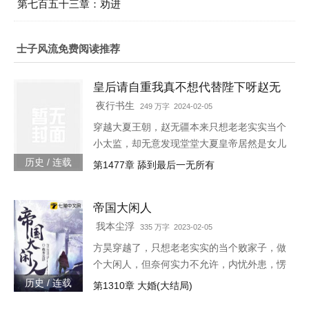
第七百五十三章：劝进
士子风流免费阅读推荐
皇后请自重我真不想代替陛下呀赵无
疆轩辕靖独孤明玥
夜行书生
249 万字 2024-02-05
穿越大夏王朝，赵无疆本来只想老老实实当个
小太监，却无意发现堂堂大夏皇帝居然是女儿
身！“大胆奴才，竟然还没净身，朕诛你九
历史 / 连载
第1477章 舔到最后一无所有
族！”“大胆陛下，你也不想你的秘密被人发现
吧？”就在这时，风华绝代的皇后突然到来，
帝国大闲人
“陛下，本宫来侍寝。”女皇帝情急之下连忙吹
灭灯火，“小赵子，你替朕伺候皇后，以后便是
我本尘浮
335 万字 2023-02-05
朕的心腹！”
方昊穿越了，只想老老实实的当个败家子，做
个大闲人，但奈何实力不允许，内忧外患，愣
是把一个败家子逼成了救世主，无所不能！种
历史 / 连载
第1310章 大婚(大结局)
田，发展工业，驱除外侵……笔趣阁各位书友