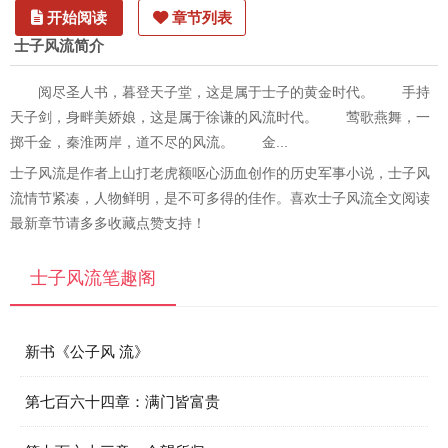
开始阅读
章节列表
士子风流简介
阅尽圣人书，暮登天子堂，这是属于士子的黄金时代。 手持
天子剑，身畔美娇娘，这是属于徐谦的风流时代。 莺歌燕舞，一
掷千金，秦淮两岸，道不尽的风流。 金...
士子风流是作者上山打老虎额呕心沥血创作的历史军事小说，士子风
流情节紧凑，人物鲜明，是不可多得的佳作。喜欢士子风流全文阅读
最新章节请多多收藏点赞支持！
士子风流笔趣阁
新书《公子风 流》
第七百六十四章：满门皆富贵