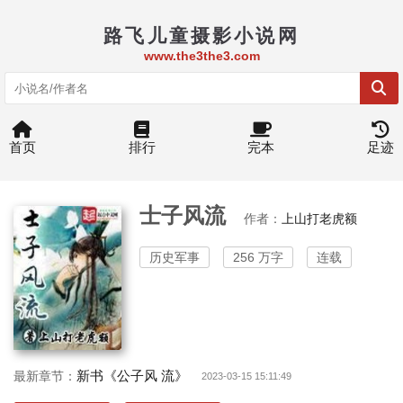
路飞儿童摄影小说网
www.the3the3.com
首页
排行
完本
足迹
士子风流
作者：
上山打老虎额
历史军事
256 万字
连载
新书《公子风 流》
最新章节：
2023-03-15 15:11:49