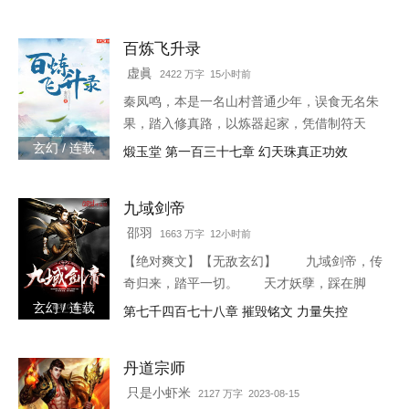
神，踏天之路！
百炼飞升录
虚眞
2422 万字 15小时前
秦凤鸣，本是一名山村普通少年，误食无名朱
果，踏入修真路，以炼器起家，凭借制符天
赋，只身闯荡荆棘密布的修仙界，本一切都顺
玄幻 / 连载
煅玉堂 第一百三十七章 幻天珠真正功效
利非常，但却是有一难料之事发生在了他身
上…… 本书自开
九域剑帝
邵羽
1663 万字 12小时前
【绝对爽文】【无敌玄幻】 九域剑帝，传
奇归来，踏平一切。 天才妖孽，踩在脚
下，强者大能，挥手灭杀。 人不犯我，我
玄幻 / 连载
第七千四百七十八章 摧毁铭文 力量失控
不犯人，人若犯我，灭他九族。 3w0-1764
丹道宗师
只是小虾米
2127 万字 2023-08-15