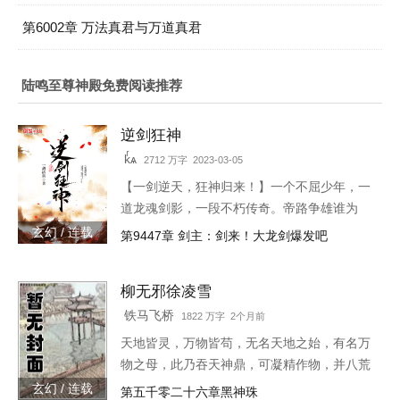
第6002章 万法真君与万道真君
陆鸣至尊神殿免费阅读推荐
逆剑狂神
kͬѧ
2712 万字 2023-03-05
【一剑逆天，狂神归来！】一个不屈少年，一
道龙魂剑影，一段不朽传奇。帝路争雄谁为
峰，唯我林轩傲苍生！3w471-25091
玄幻 / 连载
第9447章 剑主：剑来！大龙剑爆发吧
柳无邪徐凌雪
铁马飞桥
1822 万字 2个月前
天地皆灵，万物皆苟，无名天地之始，有名万
物之母，此乃吞天神鼎，可凝精作物，并八荒
之心。得此鼎，吞四海，容八荒……一代邪
玄幻 / 连载
第五千零二十六章黑神珠