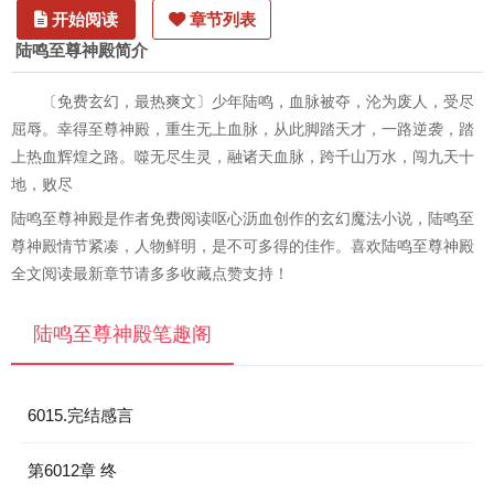
开始阅读
章节列表
陆鸣至尊神殿简介
〔免费玄幻，最热爽文〕少年陆鸣，血脉被夺，沦为废人，受尽
屈辱。幸得至尊神殿，重生无上血脉，从此脚踏天才，一路逆袭，踏
上热血辉煌之路。噬无尽生灵，融诸天血脉，跨千山万水，闯九天十
地，败尽
陆鸣至尊神殿是作者免费阅读呕心沥血创作的玄幻魔法小说，陆鸣至
尊神殿情节紧凑，人物鲜明，是不可多得的佳作。喜欢陆鸣至尊神殿
全文阅读最新章节请多多收藏点赞支持！
陆鸣至尊神殿笔趣阁
6015.完结感言
第6012章 终