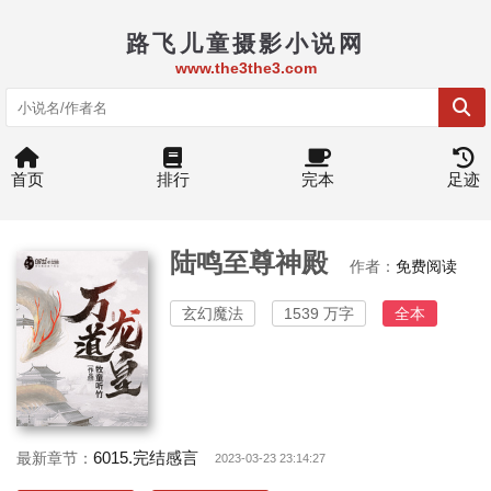
路飞儿童摄影小说网
www.the3the3.com
首页
排行
完本
足迹
陆鸣至尊神殿
作者：
免费阅读
玄幻魔法
1539 万字
全本
6015.完结感言
最新章节：
2023-03-23 23:14:27