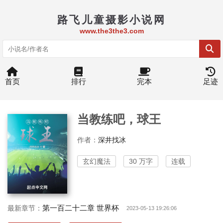
路飞儿童摄影小说网
www.the3the3.com
首页
排行
完本
足迹
当教练吧，球王
作者：
深井找冰
玄幻魔法
30 万字
连载
第一百二十二章 世界杯
最新章节：
2023-05-13 19:26:06