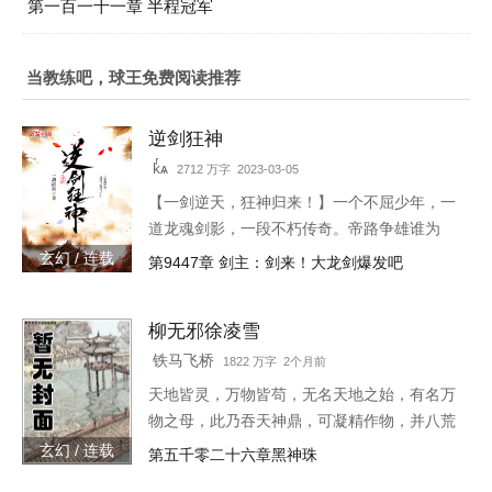
第一百一十一章 半程冠军
当教练吧，球王免费阅读推荐
逆剑狂神
kͬѧ
2712 万字 2023-03-05
【一剑逆天，狂神归来！】一个不屈少年，一
道龙魂剑影，一段不朽传奇。帝路争雄谁为
峰，唯我林轩傲苍生！3w471-25091
玄幻 / 连载
第9447章 剑主：剑来！大龙剑爆发吧
柳无邪徐凌雪
铁马飞桥
1822 万字 2个月前
天地皆灵，万物皆苟，无名天地之始，有名万
物之母，此乃吞天神鼎，可凝精作物，并八荒
之心。得此鼎，吞四海，容八荒……一代邪
玄幻 / 连载
第五千零二十六章黑神珠
神，踏天之路！