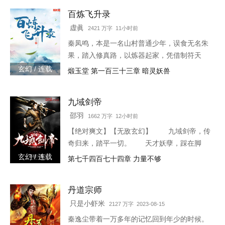
百炼飞升录
虚眞
2421 万字 11小时前
秦凤鸣，本是一名山村普通少年，误食无名朱
果，踏入修真路，以炼器起家，凭借制符天
赋，只身闯荡荆棘密布的修仙界，本一切都顺
玄幻 / 连载
煅玉堂 第一百三十三章 暗灵妖兽
利非常，但却是有一难料之事发生在了他身
上…… 本书自开
九域剑帝
邵羽
1662 万字 12小时前
【绝对爽文】【无敌玄幻】 九域剑帝，传
奇归来，踏平一切。 天才妖孽，踩在脚
下，强者大能，挥手灭杀。 人不犯我，我
玄幻 / 连载
第七千四百七十四章 力量不够
不犯人，人若犯我，灭他九族。 3w0-1764
丹道宗师
只是小虾米
2127 万字 2023-08-15
秦逸尘带着一万多年的记忆回到年少的时候。