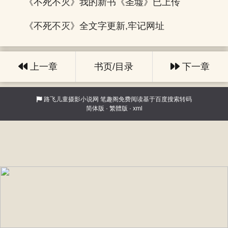
《不死不灭》我的新书《圣墟》已上传
《不死不灭》全文字更新,牢记网址
上一章
书页/目录
下一章
路飞儿童摄影小说网
笔趣阁免费阅读基于百度搜索转码
简体版
·
繁體版
·
xml