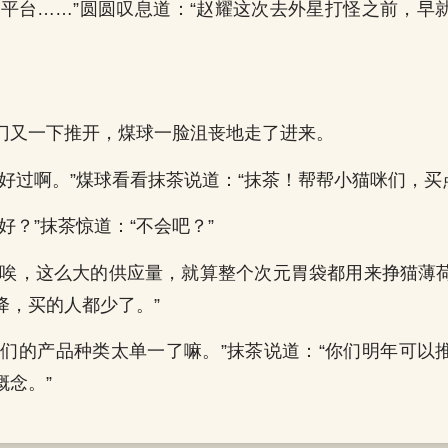
贷平台……”圆圆叹息道：“赵耀这次去外星打怪之前，早
门又一下推开，煤球一脸沮丧地走了进来。
不好过啊。”煤球看看抹茶说道：“抹茶！帮帮小猫咪们，买
好？”抹茶惊道：“不会吧？”
“唉，这么大的供应量，就算整个次元胃袋都用来挣猫薄
降，买的人都少了。”
你们的产品种类太单一了嘛。”抹茶说道：“你们明年可以
概念。”