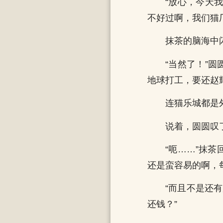
“放心，今天
不好过啊，我们猫
抹茶的脑海中
“当然了！”
地球打工，要还赵
连猫乐城都是
说着，圆圆叹
“呃……”抹
还是蛮容易的啊，
“而且不是还
还钱？”