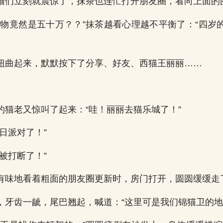
猫们立刻就震惊了，抹茶也连忙打开朋友圈，看向上面的
礼物竟然是五十万？？”抹茶越看心理越不平衡了：“四岁
扭曲起来，默默按下了分享、好友、西猫王丽丽……
的猫老又惊叫了起来：“哇！丽丽去猫乐城了！”
日派对了！”
被打断了！”
有味地看着粗面的朋友圈更新时，房门打开，圆圆缓缓走
，牙齿一龇，尾巴翘起，喊道：“这里可是我们锦猫卫的地