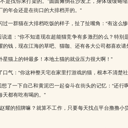
我不是找你来打架的。”圆圆瘫倒在沙发上，身体缓缓蜷缩
厂的年会还是在街口的大排档开的。”
闪过一群猫在大排档吃饭的样子，扯了扯嘴角：“有这么惨
圆圆说道：“你不知道现在超能猫竞争有多激烈的么？特别
耀的钱，现在江海的草吧、猫咖、还有各大公司都喜欢请
外星猫上的钟最多！本地土猫的就业压力很大啊！”
了口气：“你这种整天宅在家里打游戏的猫，根本不清楚社
茶回想了一下自己和黄泥巴一起奋斗在街头的记忆：“还行
每天都有吃有喝的。”
有赵耀的招牌嘛？就算不工作，只要每天找点平台撸撸小