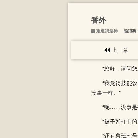
番外
难道我是神
熊狼狗
上一章
“您好，请问
“我觉得技能
没事一样。”
“呃……没事是
“被子弹打中
“还有鲁班七