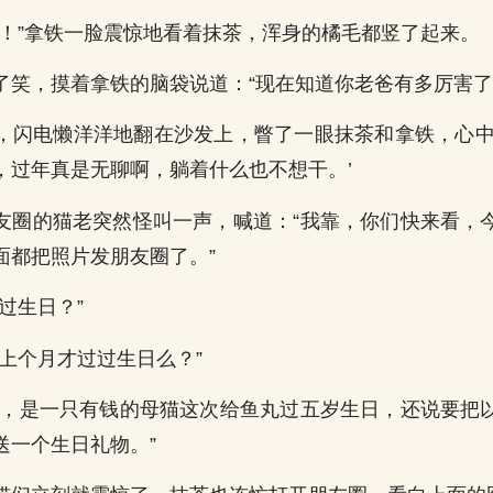
！！”拿铁一脸震惊地看着抹茶，浑身的橘毛都竖了起来。
了笑，摸着拿铁的脑袋说道：“现在知道你老爸有多厉害了
，闪电懒洋洋地翻在沙发上，瞥了一眼抹茶和拿铁，心中
，过年真是无聊啊，躺着什么也不想干。’
友圈的猫老突然怪叫一声，喊道：“我靠，你们快来看，
面都把照片发朋友圈了。”
过生日？”
是上个月才过过生日么？”
哇，是一只有钱的母猫这次给鱼丸过五岁生日，还说要把
送一个生日礼物。”