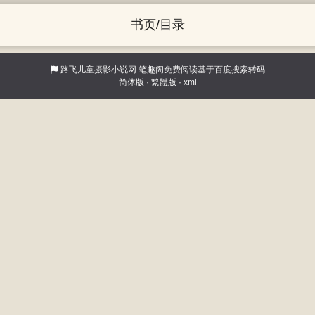
书页/目录
路飞儿童摄影小说网
笔趣阁免费阅读基于百度搜索转码
简体版
·
繁體版
·
xml