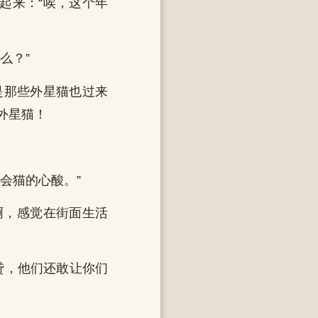
起来：“唉，这个年
么？”
是那些外星猫也过来
外星猫！
会猫的心酸。”
啊，感觉在街面生活
贷，他们还敢让你们