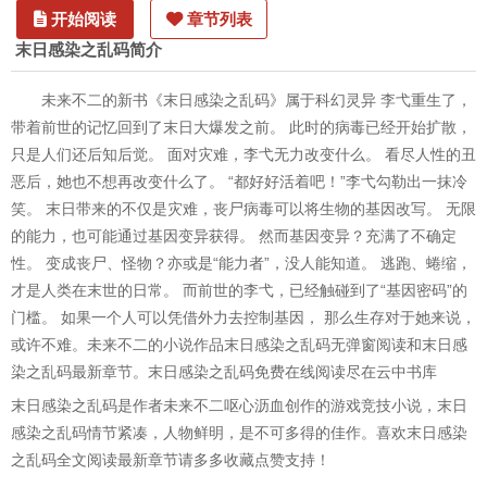
开始阅读
章节列表
末日感染之乱码简介
未来不二的新书《末日感染之乱码》属于科幻灵异 李弋重生了，
带着前世的记忆回到了末日大爆发之前。 此时的病毒已经开始扩散，
只是人们还后知后觉。 面对灾难，李弋无力改变什么。 看尽人性的丑
恶后，她也不想再改变什么了。 “都好好活着吧！”李弋勾勒出一抹冷
笑。 末日带来的不仅是灾难，丧尸病毒可以将生物的基因改写。 无限
的能力，也可能通过基因变异获得。 然而基因变异？充满了不确定
性。 变成丧尸、怪物？亦或是“能力者”，没人能知道。 逃跑、蜷缩，
才是人类在末世的日常。 而前世的李弋，已经触碰到了“基因密码”的
门槛。 如果一个人可以凭借外力去控制基因， 那么生存对于她来说，
或许不难。未来不二的小说作品末日感染之乱码无弹窗阅读和末日感
染之乱码最新章节。末日感染之乱码免费在线阅读尽在云中书库
末日感染之乱码是作者未来不二呕心沥血创作的游戏竞技小说，末日
感染之乱码情节紧凑，人物鲜明，是不可多得的佳作。喜欢末日感染
之乱码全文阅读最新章节请多多收藏点赞支持！