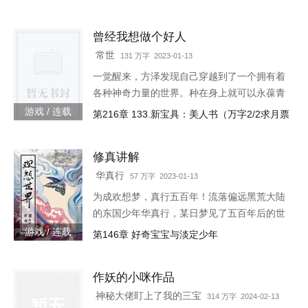
生】【轻系统】【丧尸】【末世生存】【杀伐
果断】【不圣母】
曾经我想做个好人
常世
131 万字 2023-01-13
一觉醒来，方泽发现自己穿越到了一个拥有着
各种神奇力量的世界。种在身上就可以永葆青
春的蘑菇每分一个分身就会智商下降实力提升
游戏 / 连载
第216章 133.新宝具：美人书（万字2/2求月票
的小丑可以代替主人学习锻炼，而且效果翻倍
的替身地灵…怎么说呢。这
修真讲解
华真行
57 万字 2023-01-13
为成欢想梦，真行五百年！流落偏远黑荒大陆
的东国少年华真行，某日梦见了五百年后的世
界。在那个世界上，很多国度与部族甚至已消
游戏 / 连载
第146章 好奇宝宝与淡定少年
失于历史长河，而古老的东国迎来了强大的新
生，东方智慧焕发新的光芒
作妖的小咪作品
神秘大佬盯上了我的三宝
314 万字 2024-02-13