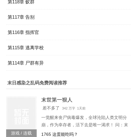
第118章 蚁群
第117章 告别
第116章 指挥官
第115章 逃离学校
第114章 尸群有异
末日感染之乱码免费阅读推荐
末世第一狠人
差不多了
342 万字 1天前
一觉醒来丧尸病毒爆发，全球沦陷人类文明分
崩，作为幸存者，活下去是唯一渴求！ 问：末
世怎样才能活下去？答：首先要狠！【非重
游戏 / 连载
1765 这蛋能吃吗？