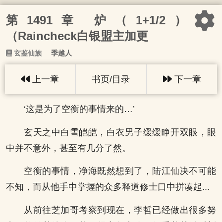
第1491章 炉（1+1/2）
（Raincheck白银盟主加更
玄鉴仙族
季越人
上一章
书页/目录
下一章
‘这是为了空衡的事情来的…’
玄天之中白雪皑皑，白衣男子缓缓睁开双眼，眼
中并不意外，甚至有几分了然。
空衡的事情，净海既然想到了，陆江仙决不可能
不知，而从他手中掌握的众多释道修士口中拼凑起...
从前往芝加哥考察到现在，李哲已经做出很多努