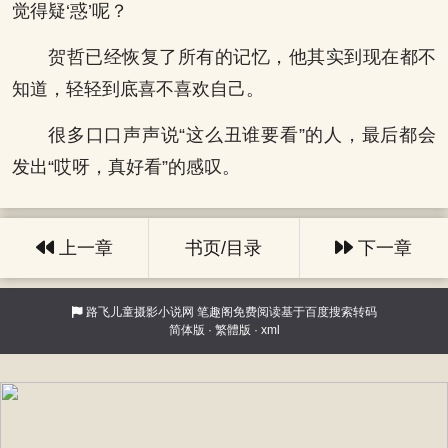
觉得疑‘惑’呢？
贺哲已经恢复了所有的记忆，他其实到现在都不
知道，轻轻到底喜不喜欢自己。
很多口口声声说“这么丑谁要看”的人，最后都会
发出“哎呀，真好看”的感叹。
上一章
书页/目录
下一章
路飞儿童摄影小说网
笔趣阁免费阅读基于百度搜索转码
简体版
·
繁體版
·
xml