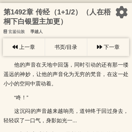
第1492章 传经（1+1/2）（人在梧
桐下白银盟主加更）
玄鉴仙族
季越人
上一章
书页/目录
下一章
他的声音在天地中回荡，同时引动的还有那一缕
遥远的神妙，让他的声音化为无穷的梵音，在这一处
小小的空间中震动着。
“咚！”
这沉闷的声音越来越响亮，道钟终于回过身去，
轻轻叹了一口气，身影如光一...