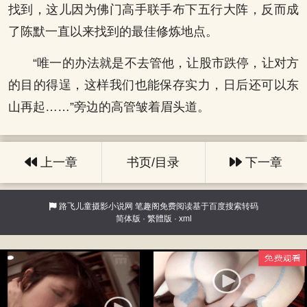
找到，这儿因为佛门高手联手布下五行大阵，反而成
了陈默一直以来找到的最佳修炼地点。
“唯一的办法就是不去管他，让股市跌停，让对方
的目的得逞，这样我们也能保存实力，日后还可以东
山再起……”旁边的高管皱着眉头道。
上一章
书页/目录
下一章
路飞儿童摄影小说网
笔趣阁免费阅读基于百度搜索转码
简体版
·
繁體版
·
xml