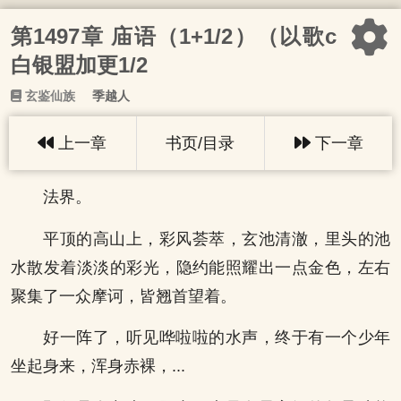
第1497章 庙语（1+1/2）（以歌c
白银盟加更1/2
玄鉴仙族
季越人
上一章
书页/目录
下一章
法界。
平顶的高山上，彩风荟萃，玄池清澈，里头的池
水散发着淡淡的彩光，隐约能照耀出一点金色，左右
聚集了一众摩诃，皆翘首望着。
好一阵了，听见哗啦啦的水声，终于有一个少年
坐起身来，浑身赤裸，...