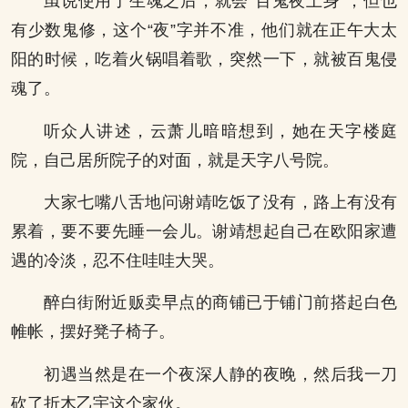
虽说使用了生魂之后，就会“百鬼夜上身”，但也
有少数鬼修，这个“夜”字并不准，他们就在正午大太
阳的时候，吃着火锅唱着歌，突然一下，就被百鬼侵
魂了。
听众人讲述，云萧儿暗暗想到，她在天字楼庭
院，自己居所院子的对面，就是天字八号院。
大家七嘴八舌地问谢靖吃饭了没有，路上有没有
累着，要不要先睡一会儿。谢靖想起自己在欧阳家遭
遇的冷淡，忍不住哇哇大哭。
醉白街附近贩卖早点的商铺已于铺门前搭起白色
帷帐，摆好凳子椅子。
初遇当然是在一个夜深人静的夜晚，然后我一刀
砍了折木乙宇这个家伙。