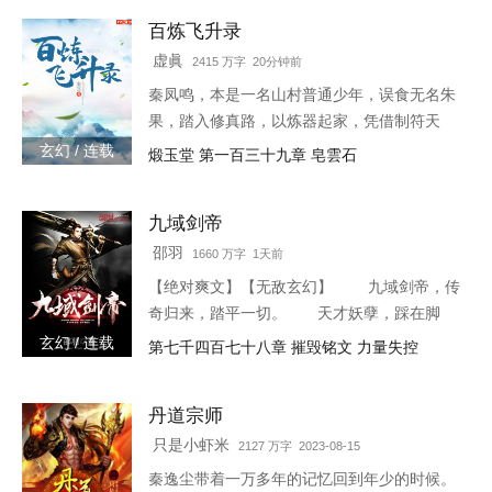
百炼飞升录
虚眞
2415 万字 20分钟前
秦凤鸣，本是一名山村普通少年，误食无名朱
果，踏入修真路，以炼器起家，凭借制符天
赋，只身闯荡荆棘密布的修仙界，本一切都顺
玄幻 / 连载
煅玉堂 第一百三十九章 皂雲石
利非常，但却是有一难料之事发生在了他身
上…… 本书自开
九域剑帝
邵羽
1660 万字 1天前
【绝对爽文】【无敌玄幻】 九域剑帝，传
奇归来，踏平一切。 天才妖孽，踩在脚
下，强者大能，挥手灭杀。 人不犯我，我
玄幻 / 连载
第七千四百七十八章 摧毁铭文 力量失控
不犯人，人若犯我，灭他九族。 3w0-1764
丹道宗师
只是小虾米
2127 万字 2023-08-15
秦逸尘带着一万多年的记忆回到年少的时候。