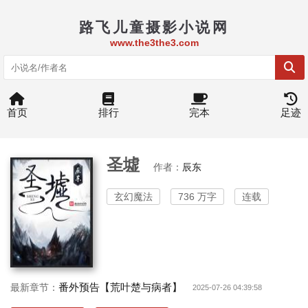
路飞儿童摄影小说网
www.the3the3.com
首页
排行
完本
足迹
圣墟
作者：
辰东
玄幻魔法
736 万字
连载
番外预告【荒叶楚与病者】
最新章节：
2025-07-26 04:39:58