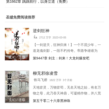
第1662章 踽踽前行，以身立道（免费）
圣墟免费阅读推荐
逆剑狂神
kͬѧ
2712 万字 2023-03-05
【一剑逆天，狂神归来！】一个不屈少年，一
道龙魂剑影，一段不朽传奇。帝路争雄谁为
峰，唯我林轩傲苍生！3w471-25091
玄幻 / 连载
第9447章 剑主：剑来！大龙剑爆发吧
柳无邪徐凌雪
铁马飞桥
1822 万字 3个月前
天地皆灵，万物皆苟，无名天地之始，有名万
物之母，此乃吞天神鼎，可凝精作物，并八荒
之心。得此鼎，吞四海，容八荒……一代邪
玄幻 / 连载
第五千零二十六章黑神珠
神，踏天之路！