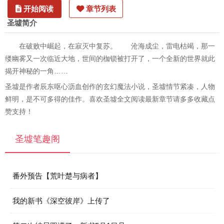
开始阅读
章节列表
圣墟简介
在破败中崛起，在寂灭中复苏。 沧海成尘，雷电枯竭，那一
缕幽雾又一次临近大地，世间的枷锁被打开了，一个全新的世界就此
揭开神秘的一角……
圣墟是作者辰东呕心沥血创作的玄幻魔法小说，圣墟情节紧凑，人物
鲜明，是不可多得的佳作。喜欢圣墟全文阅读最新章节请多多收藏点
赞支持！
圣墟笔趣阁
番外预告【荒叶楚与病者】
我的新书《深空彼岸》上传了