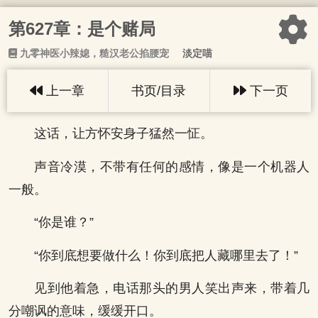
第627章：是个赌局
九零神医小辣媳，糙汉老公掐腰宠
淡定喵
上一章
书页/目录
下一页
这话，让方怀安身子猛然一怔。
声音冷漠，不带有任何的感情，像是一个机器人
一般。
“你是谁？”
“你到底想要做什么！你到底把人藏哪里去了！”
见到他着急，电话那头的男人笑出声来，带着几
分嘲讽的意味，缓缓开口。