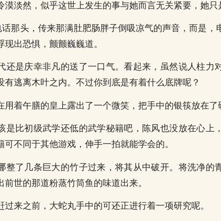
冷漠淡然，似乎这世上发生的事与她而言无关紧要，她只
”电话那头，传来那满肚肥肠胖子倒吸凉气的声音，而是，
浮现出恐惧，颤颤巍巍道。
代还是庆幸非凡的送了一口气。看起来，虽然说人柱力
没有逃离木叶之内。不过你到底是有着什么底牌呢？
在用着午膳的皇上露出了一个微笑，把手中的银筷放在了
该是比初级武学还低的武学秘籍吧，陈风也没放在心上
籍可不同于其他游戏，伸手一拍就能学会的。
哪整了几条巨大的竹子过来，将其从中破开。将洗净的
出前世的那道粉蒸竹筒鱼的味道出来。
赶过来之前，大蛇丸手中的可还正进行着一项研究呢。