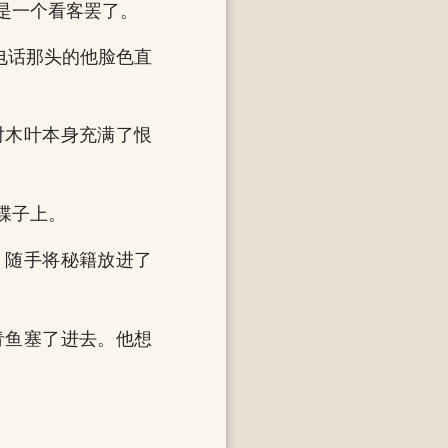
是一个看客罢了。
电话那头的他脸色直
对木叶本身充满了恨
碟子上。
，随手将秘籍放进了
青鱼塞了进去。他想