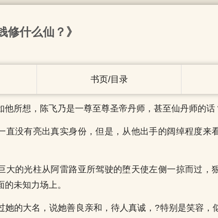
钱修什么仙？》
书页/目录
如他所想，陈飞乃是一尊至尊圣帝丹师，甚至仙丹师的话
一直没有亮出真实身份，但是，从他出手的阔绰程度来
巨大的光柱从阿雷路亚所驾驶的堕天使左侧一掠而过，
面的未知力场上。
过她的大名，说她善良亲和，待人真诚，?特别是笑容，