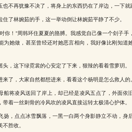
玉也不再犹豫不决了，将身上的东西扔在了岸边，一下就
拉住了林婉茹的手，这一举动倒让林婉茹平静了不少。
好对你！”周韩环住夏夏的胳膊。我感觉自己像一个刽子手
能为她做，甚至曾经还对她恶言相向，我好像比刚知道
摇头，这下绿霓裳的心安定了下来，狠辣的看着雪萝玥。
进来了，大家自然都想进来，看看这个杨明是怎么救人的
母船将凌风送回了岸上，却已经是凌风五点了，外面依
，带着一丝刺骨的冷风吹的凌风直接运转太极清心护体。
飞扬，点点冰雪飘落，一黑一白两个身影静立不动，身
美不胜收。