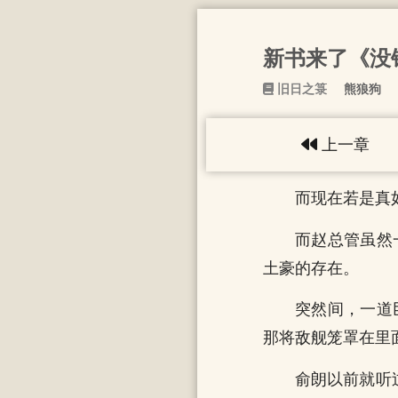
新书来了《没
旧日之箓
熊狼狗
上一章
而现在若是真
而赵总管虽然
土豪的存在。
突然间，一道
那将敌舰笼罩在里
俞朗以前就听