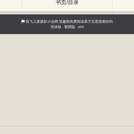
书页/目录
路飞儿童摄影小说网
笔趣阁免费阅读基于百度搜索转码
简体版
·
繁體版
·
xml