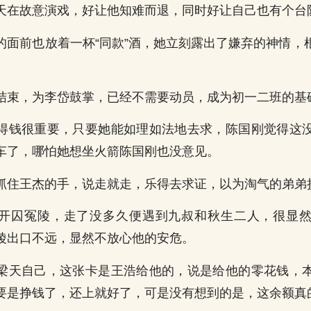
天在故意演戏，好让他知难而退，同时好让自己也有个台
的面前也放着一杯“同款”酒，她立刻露出了嫌弃的神情，
结束，为李岱鼓掌，已经不需要动员，成为初一二班的基
得钱很重要，只要她能如理如法地去求，陈国刚觉得这
车了，哪怕她想坐火箭陈国刚也没意见。
抓住王杰的手，说走就走，乐得去求证，以为淘气的弟弟
开囚冤陵，走了没多久便遇到九叔和秋生二人，很显
陵出口不远，显然不放心他的安危。
梁天自己，这张卡是王浩给他的，说是给他的零花钱，
要是挣钱了，还上就好了，可是没有想到的是，这余额真