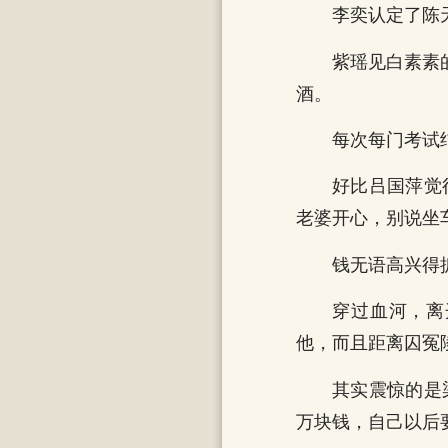
李奕认定了陈
紫瑶见白素素
酒。
每次每门考试
好比吕国萍觉
老婆开心，别说坐
钱无语高兴得
穿过血河，离
他，而且距离囚冤
其实震惊的是
万块钱，自己以后