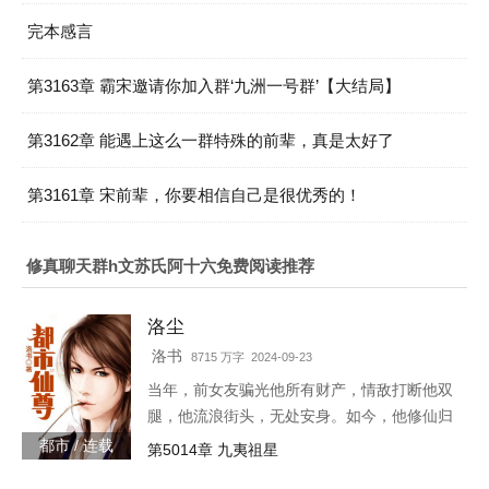
完本感言
第3163章 霸宋邀请你加入群‘九洲一号群’【大结局】
第3162章 能遇上这么一群特殊的前辈，真是太好了
第3161章 宋前辈，你要相信自己是很优秀的！
修真聊天群h文苏氏阿十六免费阅读推荐
洛尘
洛书
8715 万字 2024-09-23
当年，前女友骗光他所有财产，情敌打断他双
腿，他流浪街头，无处安身。如今，他修仙归
来，一人可挡千万敌！
都市 / 连载
第5014章 九夷祖星