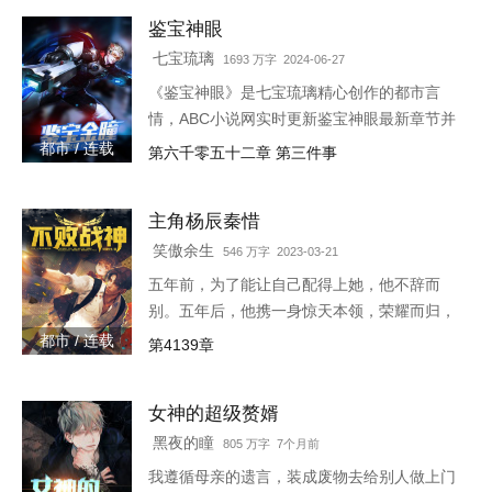
鉴宝神眼
七宝琉璃
1693 万字 2024-06-27
《鉴宝神眼》是七宝琉璃精心创作的都市言
情，ABC小说网实时更新鉴宝神眼最新章节并
且提供无弹窗阅读，书友所发表的鉴宝神眼评
都市 / 连载
第六千零五十二章 第三件事
论，并不代表ABC小说网赞同或者支持鉴宝神
眼读者的观点。各位书友
主角杨辰秦惜
笑傲余生
546 万字 2023-03-21
五年前，为了能让自己配得上她，他不辞而
别。五年后，他携一身惊天本领，荣耀而归，
只是归来之时，竟发现自己多了一个女儿。
都市 / 连载
第4139章
3w4597-16544
女神的超级赘婿
黑夜的瞳
805 万字 7个月前
我遵循母亲的遗言，装成废物去给别人做上门