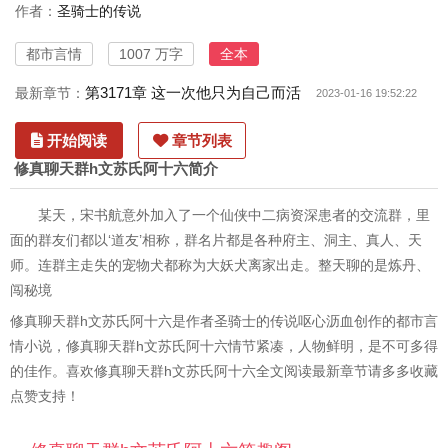
作者：
圣骑士的传说
都市言情
1007 万字
全本
第3171章 这一次他只为自己而活
最新章节：
2023-01-16 19:52:22
开始阅读
章节列表
修真聊天群h文苏氏阿十六简介
某天，宋书航意外加入了一个仙侠中二病资深患者的交流群，里
面的群友们都以‘道友’相称，群名片都是各种府主、洞主、真人、天
师。连群主走失的宠物犬都称为大妖犬离家出走。整天聊的是炼丹、
闯秘境
修真聊天群h文苏氏阿十六是作者圣骑士的传说呕心沥血创作的都市言
情小说，修真聊天群h文苏氏阿十六情节紧凑，人物鲜明，是不可多得
的佳作。喜欢修真聊天群h文苏氏阿十六全文阅读最新章节请多多收藏
点赞支持！