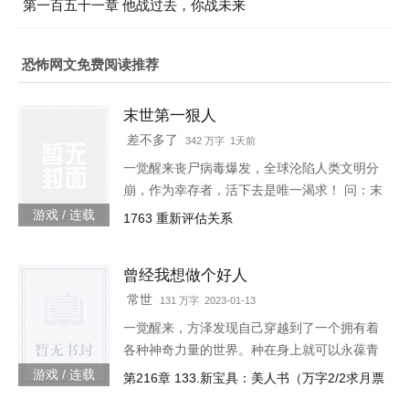
第一百五十一章 他战过去，你战未来
恐怖网文免费阅读推荐
末世第一狠人
差不多了
342 万字 1天前
一觉醒来丧尸病毒爆发，全球沦陷人类文明分
崩，作为幸存者，活下去是唯一渴求！ 问：末
世怎样才能活下去？答：首先要狠！【非重
游戏 / 连载
1763 重新评估关系
生】【轻系统】【丧尸】【末世生存】【杀伐
果断】【不圣母】
曾经我想做个好人
常世
131 万字 2023-01-13
一觉醒来，方泽发现自己穿越到了一个拥有着
各种神奇力量的世界。种在身上就可以永葆青
春的蘑菇每分一个分身就会智商下降实力提升
游戏 / 连载
第216章 133.新宝具：美人书（万字2/2求月票
的小丑可以代替主人学习锻炼，而且效果翻倍