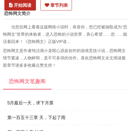
开始阅读
章节列表
恐怖网文简介
当您在网上看着这篇网络小说时，恭喜你，您已经被抽取成为“恐
怖网文”世界的体验者，进入恐怖的小说世界，衷心希望……您……能
活着回来！《恐怖网文》正版VIP读...
恐怖网文是作者纯洁滴小龙呕心沥血创作的游戏竞技小说，恐怖网文
情节紧凑，人物鲜明，是不可多得的佳作。喜欢恐怖网文全文阅读最
新章节请多多收藏点赞支持！
恐怖网文笔趣阁
5月最后一天，求下月票
第一百五十三章 天，下起了雨