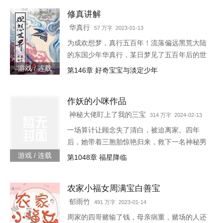
的替身地灵…怎么说呢。这
修真讲解
华真行
57 万字 2023-01-13
为成欢想梦，真行五百年！流落偏远黑荒大陆
的东国少年华真行，某日梦见了五百年后的世
界。在那个世界上，很多国度与部族甚至已消
游戏 / 连载
第146章 好奇宝宝与淡定少年
失于历史长河，而古老的东国迎来了强大的新
生，东方智慧焕发新的光芒
作妖的小咪作品
神秘大佬盯上了我的三宝
314 万字 2024-02-13
一场算计让顾念失了清白，被迫离家。四年
后，她带着三胞胎惊艳归来，救下一名神秘男
子。她认为救人是医生天职，却不料男子缠着
游戏 / 连载
第1048章 福星降临
她求负责。“你救了我，我以身相许。”三胞胎
炸了，“我们不需要后爹。”神秘男子拿出亲子
农家小福女周满宝白善宝
鉴定，“乖，我是你们的亲爹。”顾念抚额，带
着三胞胎就跑路……外界传闻，商界霸主陆寒
郁雨竹
491 万字 2023-01-14
沉被一个单亲妈妈缠上了，坐等顾念被甩。殊
周家的四哥赌输了钱，母亲病重，赌场的人还