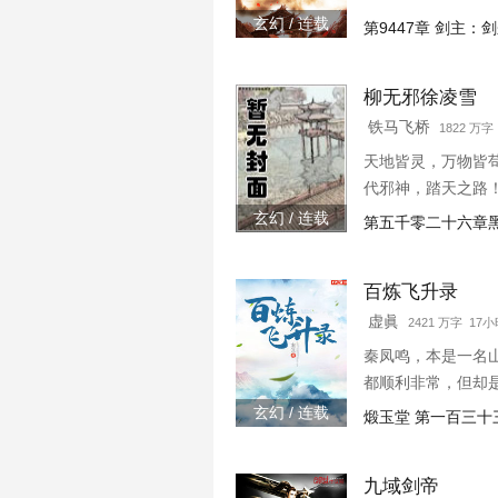
玄幻 / 连载
第9447章 剑主
柳无邪徐凌雪
铁马飞桥
1822 万
天地皆灵，万物皆
代邪神，踏天之路
玄幻 / 连载
第五千零二十六章
百炼飞升录
虚眞
2421 万字 17
秦凤鸣，本是一名
都顺利非常，但却
玄幻 / 连载
煅玉堂 第一百三十
九域剑帝