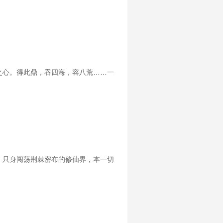
之心。得此鼎，吞四海，容八荒……一
，只身闯荡荆棘密布的修仙界，本一切