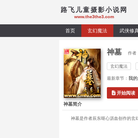
路飞儿童摄影小说网
www.the3the3.com
首页
玄幻魔法
武侠修
神墓
作者
玄幻魔法
我的
最新章节：
开始阅读
神墓简介
神墓是作者辰东呕心沥血创作的玄