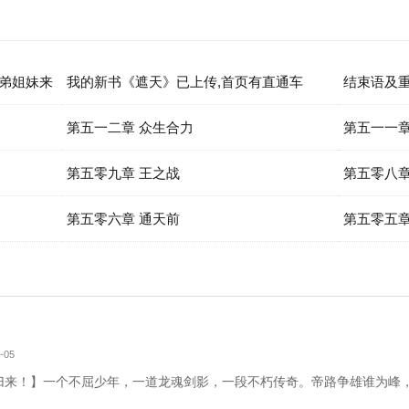
兄弟姐妹来
我的新书《遮天》已上传,首页有直通车
结束语及
第五一二章 众生合力
第五一一章
第五零九章 王之战
第五零八章
第五零六章 通天前
第五零五章
-05
来！】一个不屈少年，一道龙魂剑影，一段不朽传奇。帝路争雄谁为峰，唯我林