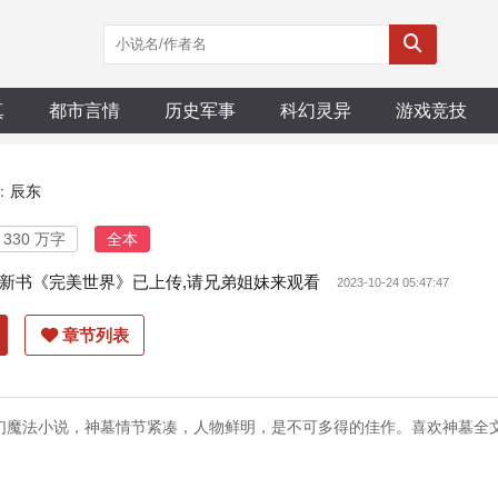
真
都市言情
历史军事
科幻灵异
游戏竞技
：
辰东
330 万字
全本
新书《完美世界》已上传,请兄弟姐妹来观看
2023-10-24 05:47:47
章节列表
幻魔法小说，神墓情节紧凑，人物鲜明，是不可多得的佳作。喜欢神墓全