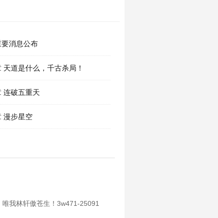
重要消息公布
 天道是什么，千古杀局！
 连破五重天
 漫步星空
轩傲苍生！3w471-25091