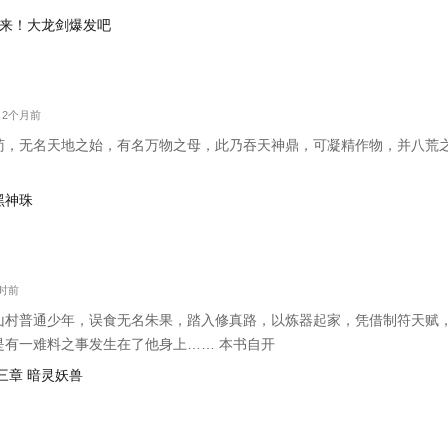
：剑来！大龙剑爆发吧
字 2个月前
苟，无名天地之始，有名万物之母，此乃吞天神鼎，可凝精作物，并八荒
！
黑神珠
小时前
山村普通少年，误食无名朱果，踏入修真路，以炼器起家，凭借制符天赋
是有一难料之事发生在了他身上…… 本书自开
三章 暗灵妖兽