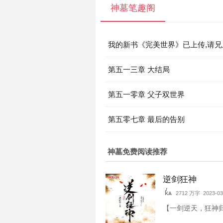
神墓笔趣阁
我的新书《完美世界》已上传,请
观看
第五一三章 大结局
第五一零章 父子双世界
第五零七章 最后的告别
神墓免费阅读推荐
逆剑狂神
kͬѧ
2712 万字 2023-03
【一剑逆天，狂神归