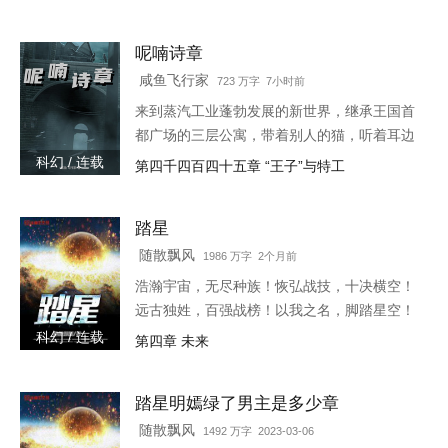
跌宕起伏、扣人心弦，是一本情节与文笔俱佳
的科幻小说，免费提供踏星
呢喃诗章
咸鱼飞行家
723 万字 7小时前
来到蒸汽工业蓬勃发展的新世界，继承王国首
都广场的三层公寓，带着别人的猫，听着耳边
的呢喃之语，去见证这个诡秘而离奇的时代。
科幻 / 连载
第四千四百四十五章 “王子”与特工
第六纪元的史诗即将开始，帷幕后，被选中者
将要踏入传说。旧神、遗物
踏星
随散飘风
1986 万字 2个月前
浩瀚宇宙，无尽种族！恢弘战技，十决横空！
远古独姓，百强战榜！以我之名，脚踏星空！
2200年的一天，当人类第一次登上海王星，看
科幻 / 连载
第四章 未来
到的是一柄战刀和一具站立的尸体！！！已有
完结老书《末日之无上
踏星明嫣绿了男主是多少章
随散飘风
1492 万字 2023-03-06