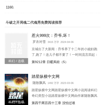
1160.
斗破之开局魂二代魂秀免费阅读推荐
惹火999次：乔爷,坏！
罗衣对雪
3415 万字 2024-04-06
京城出了大新闻：乔爷养了十二年的小媳妇跑
了,跑了！连儿子都不要了！一时间流言四起：
听说是乔爷技术差时间短、夫妻生活不和谐；
科幻 / 连载
第9212章 日暖风轻（5）
听说是小媳妇和别人好上了；听说是儿子太
丑。某天,小奶娃找到了叶佳期,委屈巴巴：七
踏星纵横中文网
七,爸爸说我是宠物店买的。宠物店怎么能买到
这么漂亮的儿子。叶佳期呵呵笑,明明是……摸
随散飘风
1492 万字 2023-03-06
奖中的。小奶娃望天：……某禽兽翻身而上：
踏星纵横中文网踏星纵横中文网小说阅读科幻
我喜欢天天摸奖。叶佳期怒：乔斯年,出去！十
奇幻类型小说踏星纵横中文网由作家随散飘风
八岁那年,叶佳期进了乔爷的浴室
创作踏星最新章节由网友提供，《踏星》情节
科幻 / 连载
第四千两百四十三章 没怕过谁