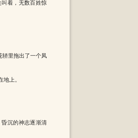
尖叫着，无数百姓惊
花轿里拖出了一个凤
在地上。
，昏沉的神志逐渐清