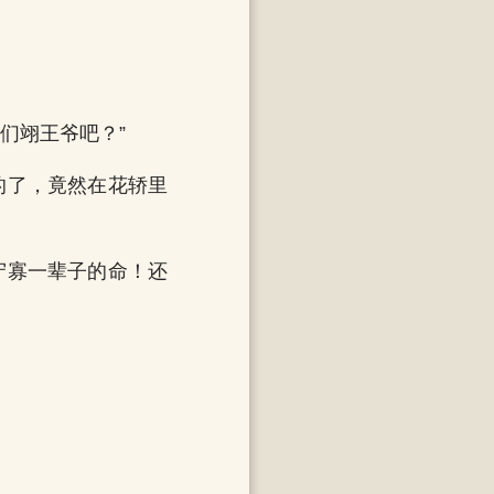
们翊王爷吧？”
的了，竟然在花轿里
守寡一辈子的命！还