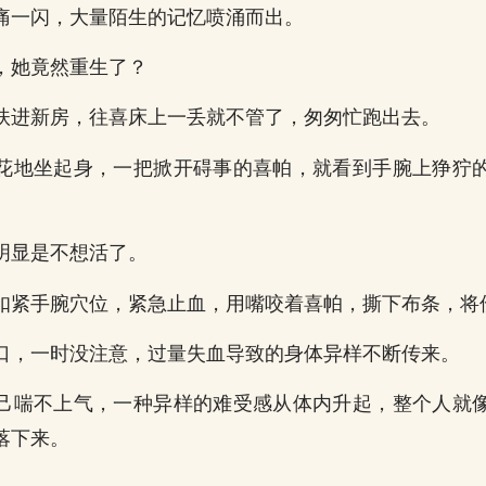
痛一闪，大量陌生的记忆喷涌而出。
，她竟然重生了？
扶进新房，往喜床上一丢就不管了，匆匆忙跑出去。
花地坐起身，一把掀开碍事的喜帕，就看到手腕上狰狞
明显是不想活了。
扣紧手腕穴位，紧急止血，用嘴咬着喜帕，撕下布条，将
口，一时没注意，过量失血导致的身体异样不断传来。
己喘不上气，一种异样的难受感从体内升起，整个人就
落下来。