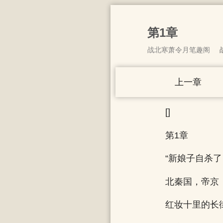
第1章
战北寒萧令月笔趣阁
上一章
[]
第1章
“新娘子自杀了
北秦国，帝京
红妆十里的长