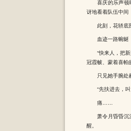
喜庆的乐声顿
讶地看着队伍中间
此刻，花轿底
血迹一路蜿蜒
“快来人，把
冠霞帔、蒙着喜帕
只见她手腕处
“先扶进去，
痛……
萧令月昏昏沉
醒。