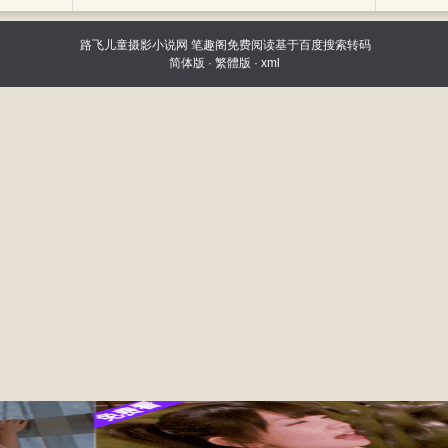
路飞儿童摄影小说网
笔趣阁免费阅读基于百度搜索转码
简体版
·
繁體版
·
xml