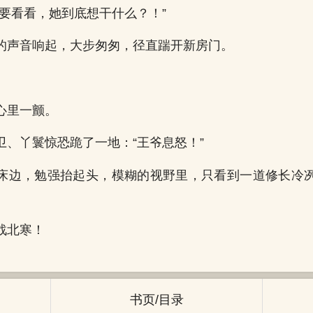
倒要看看，她到底想干什么？！”
的声音响起，大步匆匆，径直踹开新房门。
心里一颤。
卫、丫鬟惊恐跪了一地：“王爷息怒！”
床边，勉强抬起头，模糊的视野里，只看到一道修长冷
战北寒！
书页/目录