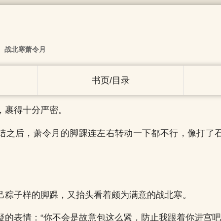
战北寒萧令月
书页/目录
，裹得十分严密。
结之后，萧令月的脚踝连左右转动一下都不行，像打了
。
己粽子样的脚踝，又抬头看着颇为满意的战北寒。
疑的表情：“你不会是故意包这么紧，防止我跟着你进宫吧