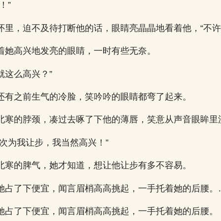
！”
怀里，迫不及待打断他的话，眼睛亮晶晶地看着他，“不许
着她高兴地发亮的眼睛，一时有些无奈。
..就这么高兴？”
还有之前生气的冷脸，笑吟吟的眼睛都弯了起来。
北寒的脖颈，凑过去啄了下他的薄唇，笑意从声音眼眸里
一次为我让步，我当然高兴！”
北寒的脾气，她才知道，想让他让步有多不容易。
她占了下便宜，闻言眉梢高高挑起，一手托着她的后腰。
她占了下便宜，闻言眉梢高高挑起，一手托着她的后腰。