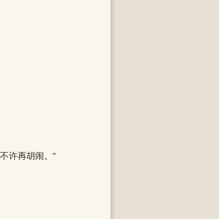
。
不许再胡闹。”