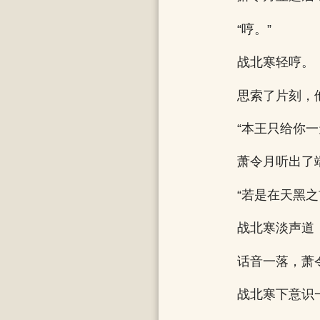
“哼。”
战北寒轻哼。
思索了片刻，
“本王只给你一
萧令月听出了
“若是在天黑
战北寒淡声道
话音一落，萧
战北寒下意识一