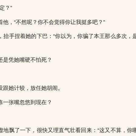
定？”
着他，“不然呢？你不会觉得你让我挺多吧？”
，抬手捏着她的下巴：“你以为，你骗了本王那么多次，
还是凭她嘴硬不怕死？
没跟她计较，放任她胡闹。
靠一张嘴忽悠到现在？
虚地飘了一下，很快又理直气壮看回来：“这又不算，你