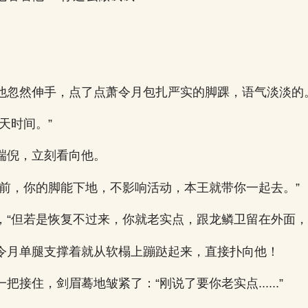
他忽然伸手，点了点萧令月包扎严实的脚踝，语气淡淡的
天时间。”
端倪，立刻看向他。
之前，你的脚能下地，不影响活动，本王就带你一起去。”
，“但若是恢复不过来，你就老实点，跟龙鳞卫留在外面，
令月单腿支撑着就从软榻上蹦跶起来，直接扑向他！
把接住，剑眉蓦地皱紧了：“刚说了要你老实点......”