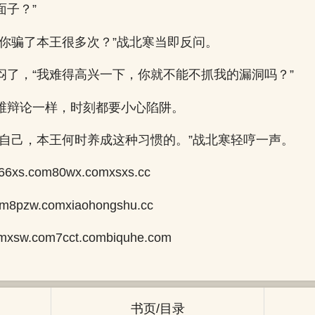
面子？”
认你骗了本王很多次？”战北寒当即反问。
闷了，“我难得高兴一下，你就不能不抓我的漏洞吗？”
维辩论一样，时刻都要小心陷阱。
问自己，本王何时养成这种习惯的。”战北寒轻哼一声。
66xs.com80wx.comxsxs.cc
com8pzw.comxiaohongshu.cc
mxsw.com7cct.combiquhe.com
书页/目录