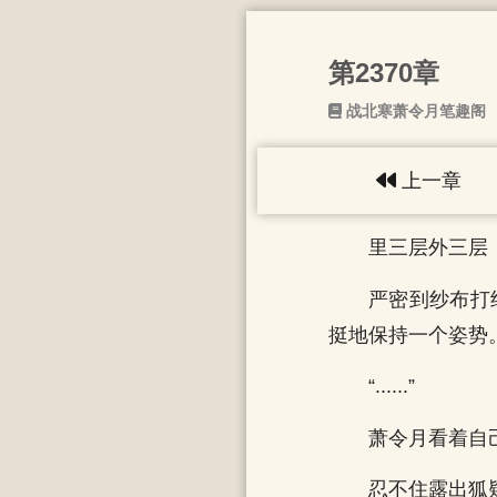
第2370章
战北寒萧令月笔趣阁
上一章
里三层外三层
严密到纱布打
挺地保持一个姿势
“......”
萧令月看着自
忍不住露出狐