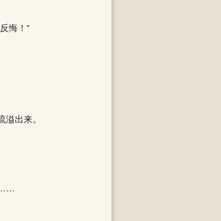
反悔！”
流溢出来。
……