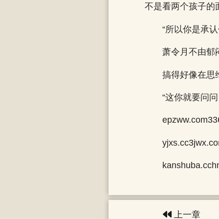
不是看两个孩子的
“所以你是承
萧令月不由郁
搞得好像在思
“这你就要问
epzww.com33
yjxs.cc3jwx.
kanshuba.cch
上一章