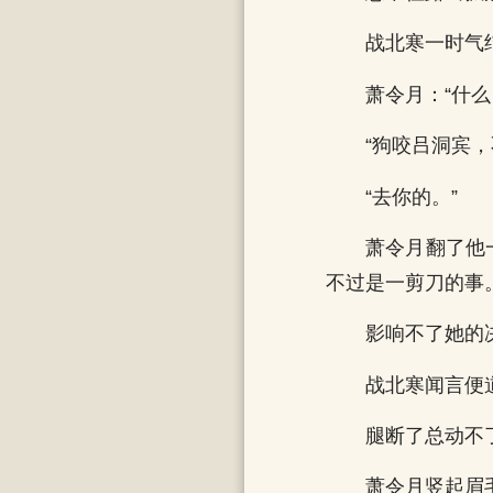
战北寒一时气结
萧令月：“什么
“狗咬吕洞宾
“去你的。”
萧令月翻了他
不过是一剪刀的事。
影响不了她的
战北寒闻言便
腿断了总动不
萧令月竖起眉