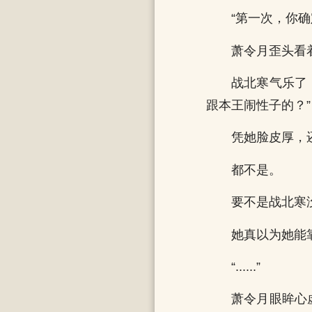
“第一次，你确
萧令月歪头看
战北寒气乐了
跟本王闹性子的？”
凭她脸皮厚，
都不是。
要不是战北寒
她真以为她能
“......”
萧令月眼眸心