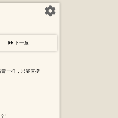
下一章
石膏一样，只能直挺
？”