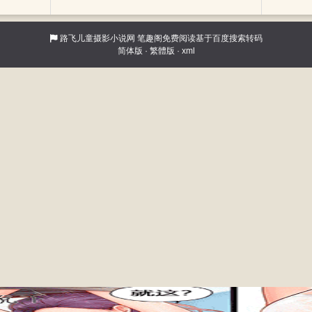
路飞儿童摄影小说网
笔趣阁免费阅读基于百度搜索转码
简体版
·
繁體版
·
xml