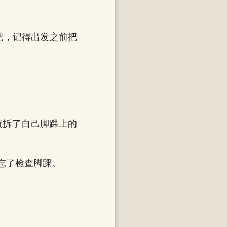
吧，记得出发之前把
就拆了自己脚踝上的
忘了检查脚踝。