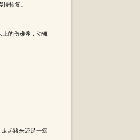
慢慢恢复。
头上的伤难养，动辄
。
，走起路来还是一瘸