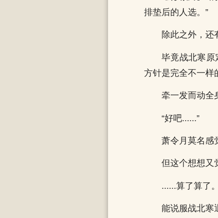
排垫后的人选。”
除此之外，还
毕竟战北寒原
方针是完全不一样
牵一发而动全
“好吧......”
萧令月莫名感
但这个想想又
......算了算了
能说服战北寒