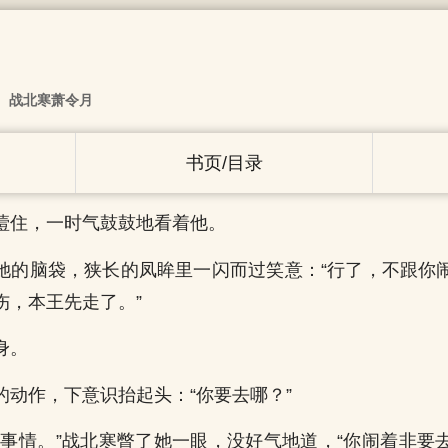
战北寒萧令月
书页/目录
噎住，一时气鼓鼓地看着他。
她的脑袋，狭长的凤眸里一闪而过笑意：“行了，不跟你
伤，本王先走了。”
身。
的动作，下意识抬起头：“你要去哪？”
的事情。”战北寒瞥了她一眼，没好气地道，“你闹着非要