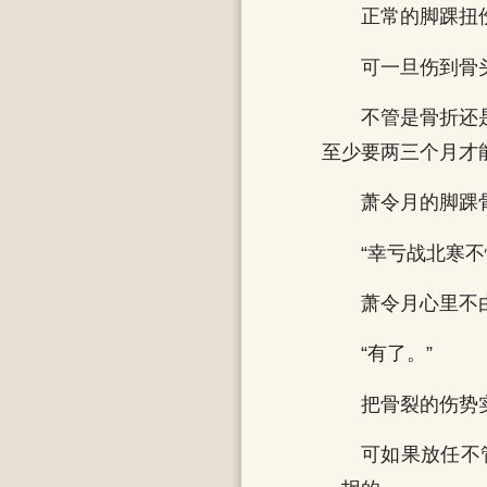
正常的脚踝扭
可一旦伤到骨
不管是骨折还
至少要两三个月才
萧令月的脚踝
“幸亏战北寒
萧令月心里不
“有了。”
把骨裂的伤势
可如果放任不