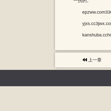
一拐的。
epzww.com33
yjxs.cc3jwx.
kanshuba.cch
上一章