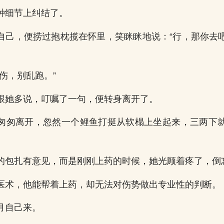
种细节上纠结了。
自己，便捞过抱枕揽在怀里，笑眯眯地说：“行，那你去
伤，别乱跑。”
跟她多说，叮嘱了一句，便转身离开了。
匆匆离开，忽然一个鲤鱼打挺从软榻上坐起来，三两下
的包扎有意见，而是刚刚上药的时候，她光顾着疼了，倒
医术，他能帮着上药，却无法对伤势做出专业性的判断。
月自己来。