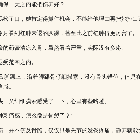
确保一天之内能把伤养好？
易松了口，她肯定得抓住机会，不能给他理由再把她排出
令月看到红肿未退的脚踝，甚至比之前红肿得更厉害了。
瘀的药膏清凉入骨，虽然看着严重，实际没有多疼。
忍受范围之内。
己脚踝上，沿着脚踝骨仔细摸索，没有骨头错位，但是
痛感。
头，又细细摸索感受了一下，心里有些咯噔。
..这种刺痛感，怎么像是骨裂了？”
伤，并不伤及骨骼，仅仅只是关节的发炎疼痛，静养就能