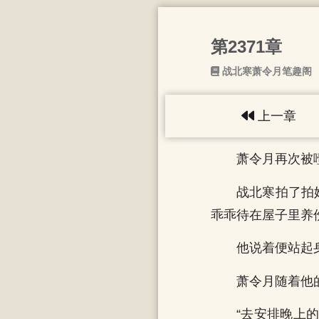
第2371章
战北寒萧令月笔趣阁
上一章
萧令月再次被
战北寒拍了拍
乖乖待在屋子里养
他说着便站起
萧令月随着他
“去安排晚上