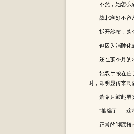
不然，她怎么
战北寒好不容
拆开纱布，萧
但因为消肿化
还在萧令月的
她双手按在自
时，却明显传来刺
萧令月皱起眉
“糟糕了....
正常的脚踝扭