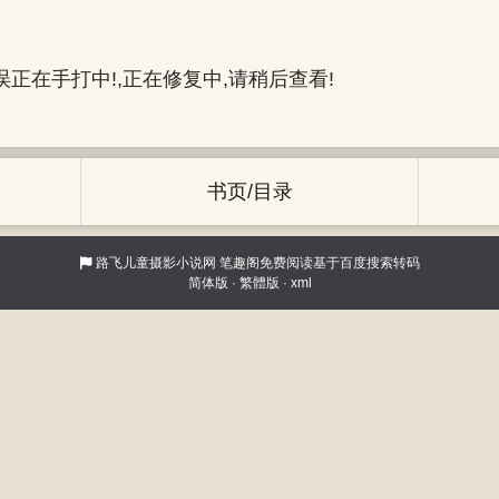
正在手打中!,正在修复中,请稍后查看!
书页/目录
路飞儿童摄影小说网
笔趣阁免费阅读基于百度搜索转码
简体版
·
繁體版
·
xml