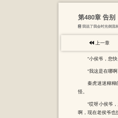
第480章 告别
我说了我会时光倒流
上一章
“小侯爷，您
“我这是在哪啊
秦虎迷迷糊糊
怪。
“哎呀小侯爷
啊，现在老侯爷也