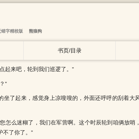
无错字精校版
熊狼狗
书页/目录
快点起来吧，轮到我们巡逻了。”
？”
的坐了起来，感觉身上凉嗖嗖的，外面还呼呼的刮着大
，您怎么迷糊了，我们在军营啊。这个时辰轮到咱俩放哨
护不了你了。”