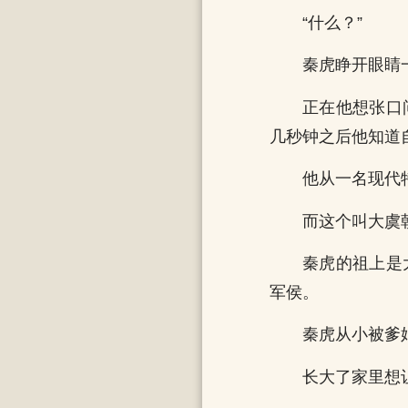
“什么？”
秦虎睁开眼睛
正在他想张口
几秒钟之后他知道
他从一名现代
而这个叫大虞
秦虎的祖上是
军侯。
秦虎从小被爹
长大了家里想