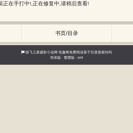
正在手打中!,正在修复中,请稍后查看!
书页/目录
路飞儿童摄影小说网
笔趣阁免费阅读基于百度搜索转码
简体版
·
繁體版
·
xml