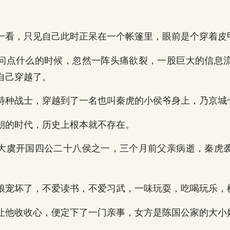
一看，只见自己此时正呆在一个帐篷里，眼前是个穿着皮
问点什么的时候，忽然一阵头痛欲裂，一股巨大的信息
自己穿越了。
特种战士，穿越到了一名也叫秦虎的小侯爷身上，乃京城
朝的时代，历史上根本就不存在。
大虞开国四公二十八侯之一，三个月前父亲病逝，秦虎
娘宠坏了，不爱读书，不爱习武，一味玩耍，吃喝玩乐，
让他收收心，便定下了一门亲事，女方是陈国公家的大小