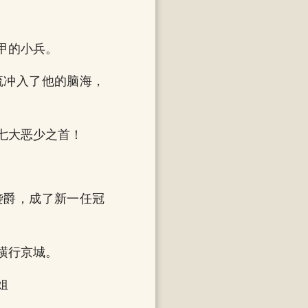
甲的小兵。
流冲入了他的脑海，
七大恶少之首！
袭爵，成了新一任冠
横行京城。
姐