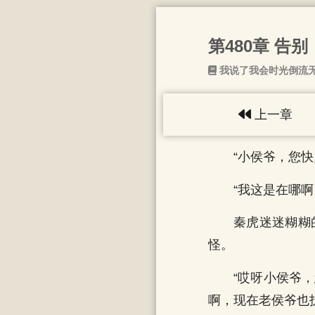
第480章 告别
我说了我会时光倒流
上一章
“小侯爷，您
“我这是在哪啊
秦虎迷迷糊糊
怪。
“哎呀小侯爷
啊，现在老侯爷也