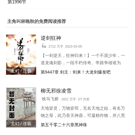
第1996节
主角叫林晚秋的免费阅读推荐
逆剑狂神
kͬѧ
2712 万字 2023-03-05
【一剑逆天，狂神归来！】一个不屈少年，一
道龙魂剑影，一段不朽传奇。帝路争雄谁为
峰，唯我林轩傲苍生！3w471-25091
玄幻 / 连载
第9447章 剑主：剑来！大龙剑爆发吧
柳无邪徐凌雪
铁马飞桥
1822 万字 3个月前
天地皆灵，万物皆苟，无名天地之始，有名万
物之母，此乃吞天神鼎，可凝精作物，并八荒
之心。得此鼎，吞四海，容八荒……一代邪
玄幻 / 连载
第五千零二十六章黑神珠
神，踏天之路！