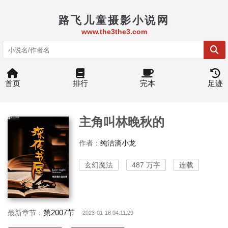
路飞儿童摄影小说网
www.the3the3.com
首页
排行
完本
足迹
主角叫林晚秋的
作者：
纯洁滴小龙
玄幻魔法
487 万字
连载
第2007节
最新章节：
2023-01-18 04:11:29