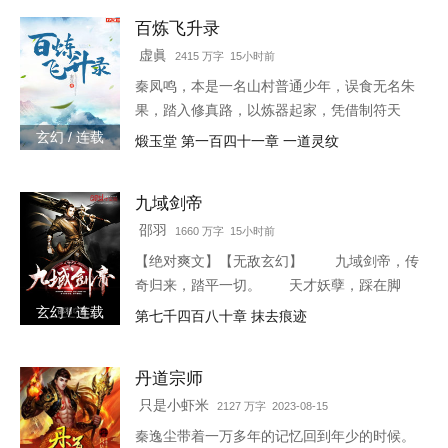
百炼飞升录
虚眞
2415 万字 15小时前
秦凤鸣，本是一名山村普通少年，误食无名朱
果，踏入修真路，以炼器起家，凭借制符天
赋，只身闯荡荆棘密布的修仙界，本一切都顺
玄幻 / 连载
煅玉堂 第一百四十一章 一道灵纹
利非常，但却是有一难料之事发生在了他身
上…… 本书自开
九域剑帝
邵羽
1660 万字 15小时前
【绝对爽文】【无敌玄幻】 九域剑帝，传
奇归来，踏平一切。 天才妖孽，踩在脚
下，强者大能，挥手灭杀。 人不犯我，我
玄幻 / 连载
第七千四百八十章 抹去痕迹
不犯人，人若犯我，灭他九族。 3w0-1764
丹道宗师
只是小虾米
2127 万字 2023-08-15
秦逸尘带着一万多年的记忆回到年少的时候。