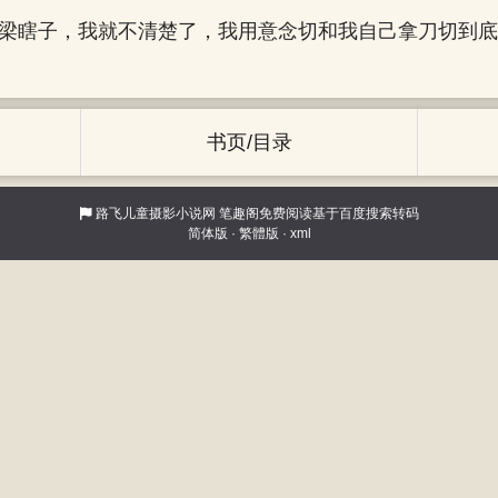
，梁瞎子，我就不清楚了，我用意念切和我自己拿刀切到底
书页/目录
路飞儿童摄影小说网
笔趣阁免费阅读基于百度搜索转码
简体版
·
繁體版
·
xml