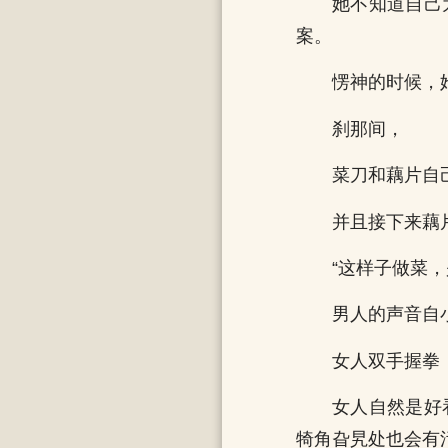
她不知道自己
案。
愣神的时候，
刹那间，
菜刀和藕片自
并且接下来藕
“这样子做菜，
男人的声音自
女人双手握拳
女人自然是好
犄角旮旯处也会有