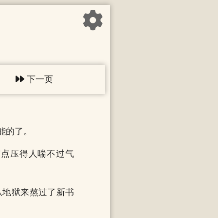
下一页
能的了。
有点压得人喘不过气
从地狱来熬过了新书