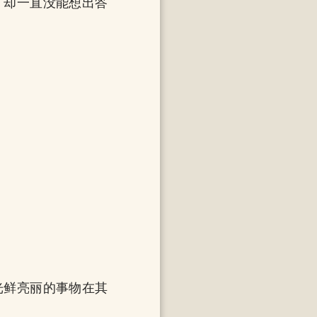
，却一直没能想出答
光鲜亮丽的事物在其