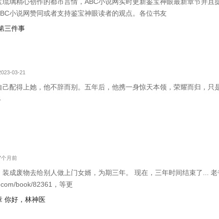
宝琉璃精心创作的都市言情，ABC小说网实时更新鉴宝神眼最新章节并且
ABC小说网赞同或者支持鉴宝神眼读者的观点。各位书友
第三件事
023-03-21
自己配得上她，他不辞而别。五年后，他携一身惊天本领，荣耀而归，只
4
 7个月前
装成废物去给别人做上门女婿，为期三年。 现在，三年时间结束了... 
an.com/book/82361，等更
 你好，林神医