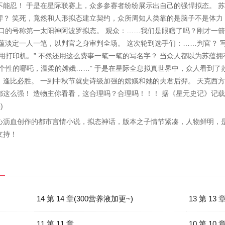
能忍！ 于是在星际联赛上，众多参赛者纷纷展示出自己的强悍拟态。 苏
羿？ 笑死，竟然和人形拟态建立契约，众所周知人类靠的是脑子不是体力
口的号称第一太阳神阿波罗拟态。 观众：……我们是眼瞎了吗？刚才一箭
蕴淡定一人一笔，以判官之身审判全场。 这次轮到选手们：……判官？ 
用打印机。” 不然还用这么费事一笔一笔的写名字？ 当众人都以为苏蕴
个性的哪吒，温柔的嫦娥……” 于是在星际全息拟真世界中，众人看到了
逢比必胜。 一到中秋节就史诗级加强的嫦娥和她的夫君后羿。 天克西方
这么强！ 造物主你看看，这合理吗？合理吗！！！ 据《星元史记》记载
)
心沥血创作的都市言情小说，拟态神话，版本之子情节紧凑，人物鲜明，
支持！
14 第 14 章(300营养液加更~)
13 第 13 
11 第 11 章
10 第 10 