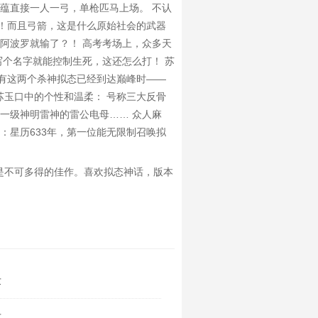
蕴直接一人一弓，单枪匹马上场。 不认
！而且弓箭，这是什么原始社会的武器
阿波罗就输了？！ 高考考场上，众多天
写个名字就能控制生死，这还怎么打！ 苏
拥有这两个杀神拟态已经到达巅峰时——
苏玉口中的个性和温柔： 号称三大反骨
一级神明雷神的雷公电母…… 众人麻
：星历633年，第一位能无限制召唤拟
是不可多得的佳作。喜欢拟态神话，版本
章
章