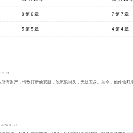
8 第 8 章
7 第 7 章
5 第 5 章
4 第 4 章
09-23
他所有财产，情敌打断他双腿，他流浪街头，无处安身。如今，他修仙归
2024-06-27