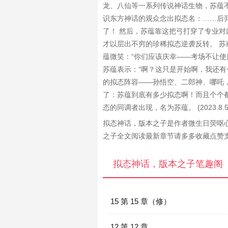
龙、八仙等一系列传说神话生物，苏蕴不
识东方神话的观众念出拟态名：……后
了！ 然后，苏蕴靠这把弓打穿了专业对
才以层出不穷的珍稀拟态逆袭反转。 苏
蕴微笑：“你们应该庆幸——考场不让使
苏蕴表示：“啊？这只是开始啊，我还有
的拟态阵容——孙悟空、二郎神、哪吒，
了：苏蕴到底有多少拟态啊！而且个个都
态的同调者出现，名为苏蕴。 (2023.8.5
拟态神话，版本之子是作者微生日荧呕
之子全文阅读最新章节请多多收藏点赞
拟态神话，版本之子笔趣阁
15 第 15 章（修）
12 第 12 章