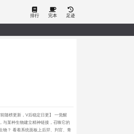
排行
完本
足迹
V前随榜更新，V后稳定日更】 一觉醒
，与某种生物建立精神链接，召唤它的
生物？ 看着系统面板上后羿、判官、青