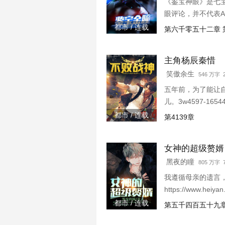
《鉴宝神眼》是七
眼评论，并不代表
都市 / 连载
第六千零五十二章 
主角杨辰秦惜
笑傲余生
546 万字 2
五年前，为了能让
儿。3w4597-1654
都市 / 连载
第4139章
女神的超级赘婿
黑夜的瞳
805 万字
我遵循母亲的遗言，
https://www.heiy
都市 / 连载
第五千四百五十九章