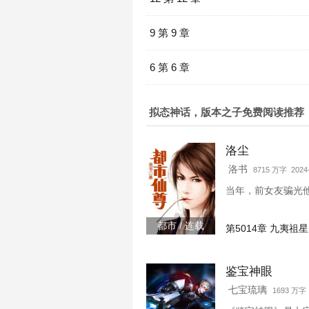
9 第 9 章
6 第 6 章
拟态神话，版本之子免费阅读推荐
洛尘
洛书
8715 万字 2024-
当年，前女友骗光
都市 / 连载
第5014章 九夷祖星
鉴宝神眼
七宝琉璃
1693 万字 