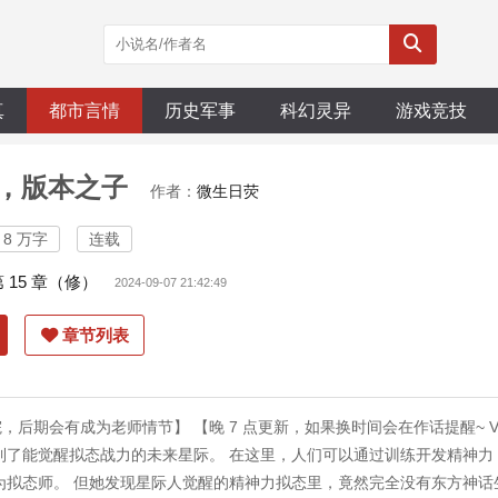
真
都市言情
历史军事
科幻灵异
游戏竞技
，版本之子
作者：
微生日荧
8 万字
连载
第 15 章（修）
2024-09-07 21:42:49
章节列表
，后期会有成为老师情节】 【晚 7 点更新，如果换时间会在作话提醒~ 
到了能觉醒拟态战力的未来星际。 在这里，人们可以通过训练开发精神力
为拟态师。 但她发现星际人觉醒的精神力拟态里，竟然完全没有东方神话