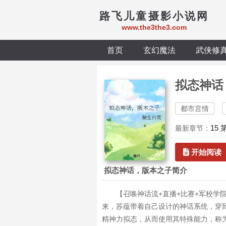
路飞儿童摄影小说网
www.the3the3.com
首页
玄幻魔法
武侠修
拟态神话
都市言情
15 
最新章节：
开始阅读
拟态神话，版本之子简介
【召唤神话流+直播+比赛+军校学院
来，苏蕴带着自己设计的神话系统，穿
精神力拟态，从而使用其特殊能力，称