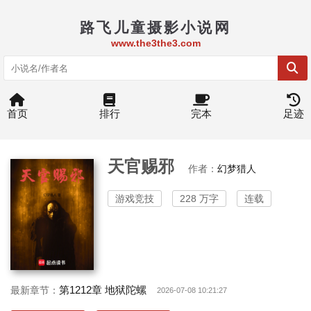
路飞儿童摄影小说网
www.the3the3.com
首页
排行
完本
足迹
天官赐邪
作者：
幻梦猎人
游戏竞技
228 万字
连载
第1212章 地狱陀螺
最新章节：
2026-07-08 10:21:27