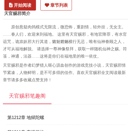
开始阅读
章节列表
天官赐邪简介
原创悬疑肉鸽模式无限流，微恐怖，重剧情，轻外挂，无女主。
……眷人们，欢迎来到福地。 这里有天官赐邪，有地官降罪，有水官
诅咒，诡祟妖邪大行其道，魑魅魍魉横行无忌，唯有仙神眷顾之人，
才可从福地解脱。 请选择一尊神像祭拜，获取一样随机仙神之赐。符
箓，神通，法器……这将是你们在福地里的唯一依仗。
天官赐邪是作者幻梦猎人呕心沥血创作的游戏竞技小说，天官赐邪情
节紧凑，人物鲜明，是不可多得的佳作。喜欢天官赐邪全文阅读最新
章节请多多收藏点赞支持！
天官赐邪笔趣阁
第1212章 地狱陀螺