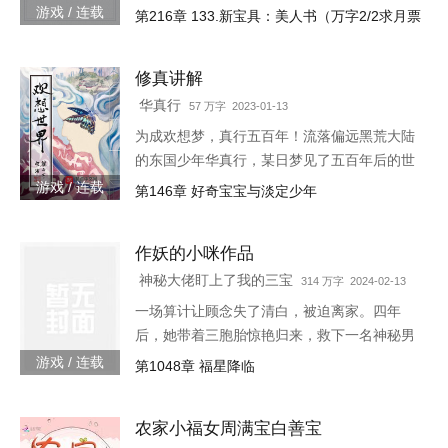
春的蘑菇每分一个分身就会智商下降实力提升
游戏 / 连载
第216章 133.新宝具：美人书（万字2/2求月票
的小丑可以代替主人学习锻炼，而且效果翻倍
的替身地灵…怎么说呢。这
修真讲解
华真行
57 万字 2023-01-13
为成欢想梦，真行五百年！流落偏远黑荒大陆
的东国少年华真行，某日梦见了五百年后的世
界。在那个世界上，很多国度与部族甚至已消
游戏 / 连载
第146章 好奇宝宝与淡定少年
失于历史长河，而古老的东国迎来了强大的新
生，东方智慧焕发新的光芒
作妖的小咪作品
神秘大佬盯上了我的三宝
314 万字 2024-02-13
一场算计让顾念失了清白，被迫离家。四年
后，她带着三胞胎惊艳归来，救下一名神秘男
子。她认为救人是医生天职，却不料男子缠着
游戏 / 连载
第1048章 福星降临
她求负责。“你救了我，我以身相许。”三胞胎
炸了，“我们不需要后爹。”神秘男子拿出亲子
农家小福女周满宝白善宝
鉴定，“乖，我是你们的亲爹。”顾念抚额，带