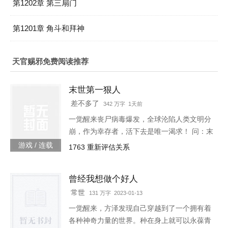
第1202章 第三扇门
第1201章 角斗和拜神
天官赐邪免费阅读推荐
末世第一狠人
差不多了
342 万字 1天前
一觉醒来丧尸病毒爆发，全球沦陷人类文明分
崩，作为幸存者，活下去是唯一渴求！ 问：末
世怎样才能活下去？答：首先要狠！【非重
游戏 / 连载
1763 重新评估关系
生】【轻系统】【丧尸】【末世生存】【杀伐
果断】【不圣母】
曾经我想做个好人
常世
131 万字 2023-01-13
一觉醒来，方泽发现自己穿越到了一个拥有着
各种神奇力量的世界。种在身上就可以永葆青