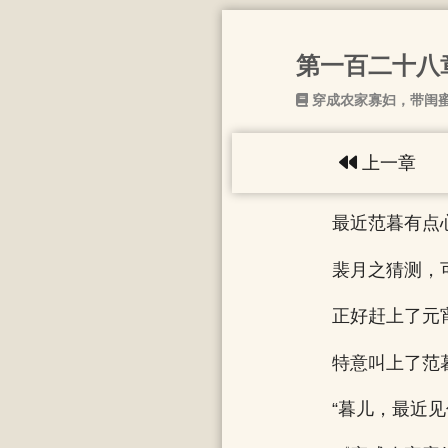
第一百二十八
穿成农家寡妇，带闺
上一章
最近范暮有点
裴月之猜测，
正好赶上了元
特意叫上了范
“暮儿，最近