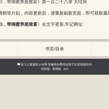
妇，带闺蜜养崽致富》第一百二十八章 大结局
请稍等片刻，内容更新后，请重新刷新页面，即可获取最
妇，带闺蜜养崽致富
》全文字更新,牢记网址:
书页/目录
路飞儿童摄影小说网
笔趣阁免费阅读基于百度搜索转码
简体版
·
繁體版
·
xml