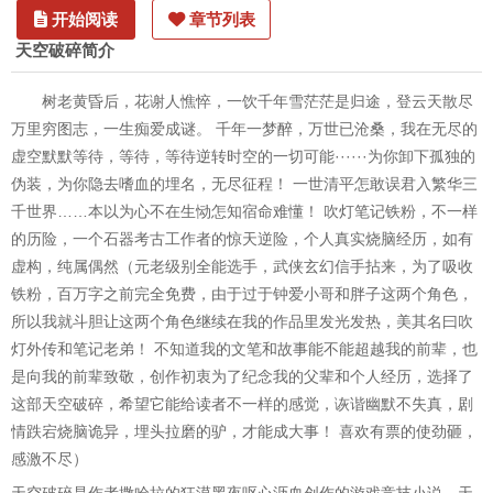
开始阅读
章节列表
天空破碎简介
树老黄昏后，花谢人憔悴，一饮千年雪茫茫是归途，登云天散尽
万里穷图志，一生痴爱成谜。 千年一梦醉，万世已沧桑，我在无尽的
虚空默默等待，等待，等待逆转时空的一切可能······为你卸下孤独的
伪装，为你隐去嗜血的埋名，无尽征程！ 一世清平怎敢误君入繁华三
千世界……本以为心不在生恸怎知宿命难懂！ 吹灯笔记铁粉，不一样
的历险，一个石器考古工作者的惊天逆险，个人真实烧脑经历，如有
虚构，纯属偶然（元老级别全能选手，武侠玄幻信手拈来，为了吸收
铁粉，百万字之前完全免费，由于过于钟爱小哥和胖子这两个角色，
所以我就斗胆让这两个角色继续在我的作品里发光发热，美其名曰吹
灯外传和笔记老弟！ 不知道我的文笔和故事能不能超越我的前辈，也
是向我的前辈致敬，创作初衷为了纪念我的父辈和个人经历，选择了
这部天空破碎，希望它能给读者不一样的感觉，诙谐幽默不失真，剧
情跌宕烧脑诡异，埋头拉磨的驴，才能成大事！ 喜欢有票的使劲砸，
感激不尽）