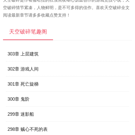
天空破碎是作者撒哈拉的狂漠黑夜呕心沥血创作的游戏竞技小说，天
空破碎情节紧凑，人物鲜明，是不可多得的佳作。喜欢天空破碎全文
阅读最新章节请多多收藏点赞支持！
天空破碎笔趣阁
303章 上层建筑
302章 游戏人间
301章 死亡旋梯
300章 鬼阶
299章 迷影船
298章 贼心不死的表