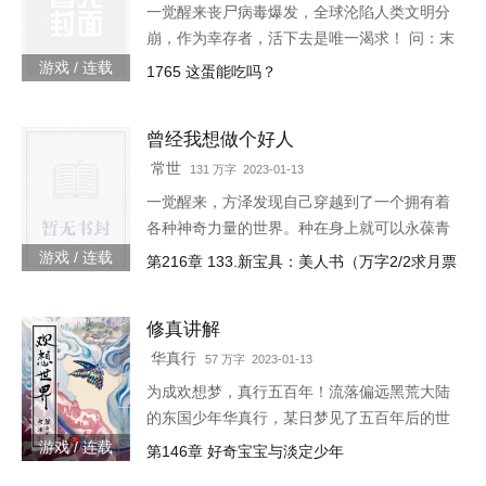
一觉醒来丧尸病毒爆发，全球沦陷人类文明分
崩，作为幸存者，活下去是唯一渴求！ 问：末
世怎样才能活下去？答：首先要狠！【非重
游戏 / 连载
1765 这蛋能吃吗？
生】【轻系统】【丧尸】【末世生存】【杀伐
果断】【不圣母】
曾经我想做个好人
常世
131 万字 2023-01-13
一觉醒来，方泽发现自己穿越到了一个拥有着
各种神奇力量的世界。种在身上就可以永葆青
春的蘑菇每分一个分身就会智商下降实力提升
游戏 / 连载
第216章 133.新宝具：美人书（万字2/2求月票
的小丑可以代替主人学习锻炼，而且效果翻倍
的替身地灵…怎么说呢。这
修真讲解
华真行
57 万字 2023-01-13
为成欢想梦，真行五百年！流落偏远黑荒大陆
的东国少年华真行，某日梦见了五百年后的世
界。在那个世界上，很多国度与部族甚至已消
游戏 / 连载
第146章 好奇宝宝与淡定少年
失于历史长河，而古老的东国迎来了强大的新