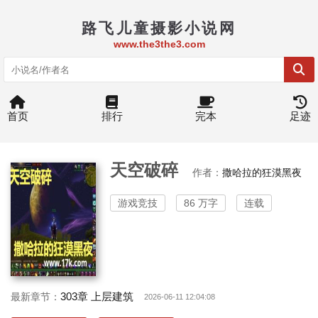
路飞儿童摄影小说网
www.the3the3.com
首页
排行
完本
足迹
天空破碎
作者：
撒哈拉的狂漠黑夜
游戏竞技
86 万字
连载
303章 上层建筑
最新章节：
2026-06-11 12:04:08