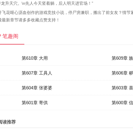
处潜龙升天穴。\n先人今天竖着躺，后人明天进官场！”
叶飞花呕心沥血创作的游戏竞技小说，停尸房兼职，搬出了前女友？情节
读最新章节请多多收藏点赞支持！
？笔趣阁
第610章 大用
第609章 
第607章 工具人
第606章 
第604章 张婆婆
第603章 
第601章 寄供
第600章 
阅读推荐