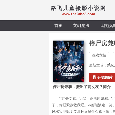
路飞儿童摄影小说网
www.the3the3.com
首页
玄幻魔法
武侠修
停尸房兼
游戏竞技
第6
最新章节：
开始阅读
停尸房兼职，搬出了前女友？简介
“道”分文武。\n武；正法斩妖邪。
了，你赶紧救救我吧。\n姜瑞淡定一笑。
风水宝地嘛？要那种后辈什么都不做，就