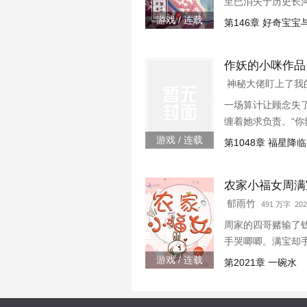
至已消失于历史长
游戏 / 连载
第146章 好奇宝
作妖的小咪作品
神秘大佬盯上了
一场算计让顾念失
缠着她求负责。“你
念抚额，带着三胞
游戏 / 连载
第1048章 福星降临
“乖，都怀上二胎...
农家小福女周满
郁雨竹
491 万字 202
周家的四哥赌输了
手哭唧唧。满宝却
游戏 / 连载
第2021章 一碗水