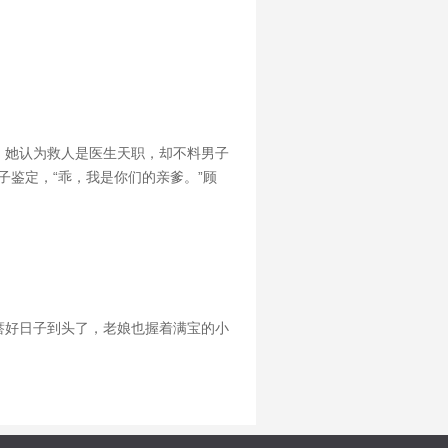
。她认为救人是医生天职，却不料男子
子鉴定，“乖，我是你们的亲爹。”顾
念被甩。殊不知霸总每晚都在哄：
瘩好日子到头了，老娘也握着满宝的小