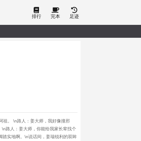
排行
完本
足迹
阿祖。 \n路人：姜大师，我好像撞邪
 \n路人：姜大师，你能给我家长辈找个
脚踏实地啊。\n说话间，姜瑞锐利的双眸