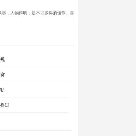
紧凑，人物鲜明，是不可多得的佳作。喜
族规
秽窝
喜轿
信得过