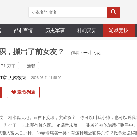
真
都市言情
历史军事
科幻灵异
游戏竞技
职，搬出了前女友？
作者：
一叶飞花
71 万字
连载
11章 天网恢恢
2026-06-11 11:58:09
章节列表
\n文；相术晓天地。\n在下姜瑞，文武双全，你可以叫我小帅，也可以叫我
 “别扯了，世上哪有脏东西。”\n话音未落，一张黄符被他隐蔽捏到手中。
能大富大贵那种。 \n姜瑞嘿嘿一笑：有这种地还轮得到你？做事还是得