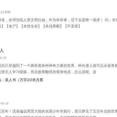
 11小时前
爆发，全球沦陷人类文明分崩，作为幸存者，活下去是唯一渴求！ 问：末
统】【丧尸】【末世生存】【杀伐果断】【不圣母】
人
1-13
现自己穿越到了一个拥有着各种神奇力量的世界。种在身上就可以永葆青
代替主人学习锻炼，而且效果翻倍的替身地灵…怎么说呢。这
宝具：美人书（万字2/2求月票
-01-13
五百年！流落偏远黑荒大陆的东国少年华真行，某日梦见了五百年后的世