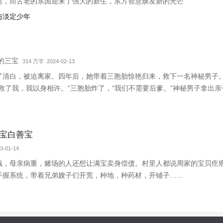
河，而古老的东国迎来了强大的新生，东方智慧焕发新的光芒
宝与淡定少年
我的三宝
314 万字 2024-02-13
了清白，被迫离家。四年后，她带着三胞胎惊艳归来，救下一名神秘男子
救了我，我以身相许。”三胞胎炸了，“我们不需要后爹。”神秘男子拿出亲
胎就跑路……外界传闻，商界霸主陆寒沉被一个单亲妈妈缠上了，坐等顾
宝白善宝
3-01-14
钱，母亲病重，赌场的人还想让满宝卖身偿债。村里人都说周家的宝贝疙
手握系统，带着兄弟嫂子们开荒，种地，种药材，开铺子……