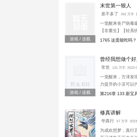
末世第一狠人
差不多了
342 万字
一觉醒来丧尸病毒
【非重生】【轻系
游戏 / 连载
1765 这蛋能吃吗？
曾经我想做个好
常世
131 万字 2023-0
一觉醒来，方泽发
力提升的小丑可以
游戏 / 连载
第216章 133.新
修真讲解
华真行
57 万字 2023
为成欢想梦，真行