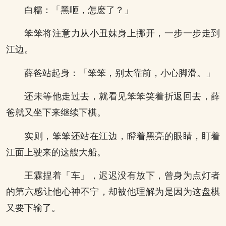
白糯：「黑咂，怎麽了？」
笨笨将注意力从小丑妹身上挪开，一步一步走到
江边。
薛爸站起身：「笨笨，别太靠前，小心脚滑。」
还未等他走过去，就看见笨笨笑着折返回去，薛
爸就又坐下来继续下棋。
实则，笨笨还站在江边，瞪着黑亮的眼睛，盯着
江面上驶来的这艘大船。
王霖捏着「车」，迟迟没有放下，曾身为点灯者
的第六感让他心神不宁，却被他理解为是因为这盘棋
又要下输了。