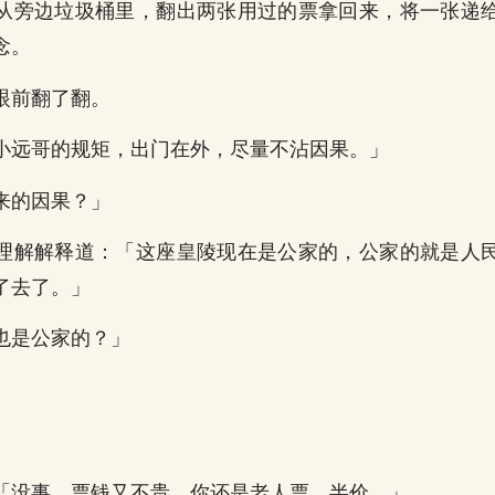
从旁边垃圾桶里，翻出两张用过的票拿回来，将一张递
念。
眼前翻了翻。
小远哥的规矩，出门在外，尽量不沾因果。」
来的因果？」
理解解释道：「这座皇陵现在是公家的，公家的就是人
了去了。」
也是公家的？」
」
。
「没事，票钱又不贵，你还是老人票，半价。」