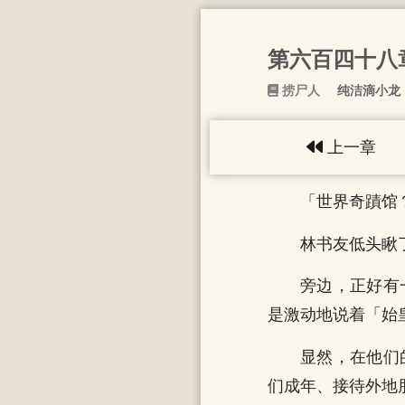
第六百四十八
捞尸人
纯洁滴小龙
上一章
「世界奇蹟馆
林书友低头瞅
旁边，正好有
是激动地说着「始
显然，在他们
们成年、接待外地