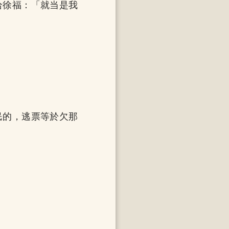
给徐福：「就当是我
民的，逃票等於欠那