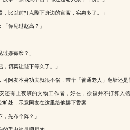
贵，比以前打点陛下身边的宦官，实惠多了。」
：「你见过赵高？」
」
见过嫪毐麽？」
吧，切莫让陛下等久了。」
，可阿友本身功夫就很不俗，带个「普通老人」翻墙还是
安还有上夜班的文物工作者，好在，徐福并不打算入
空旷处，示意阿友在这里给他摆下香案。
不，先布个阵？」
安的手电筒晃啊晃的。