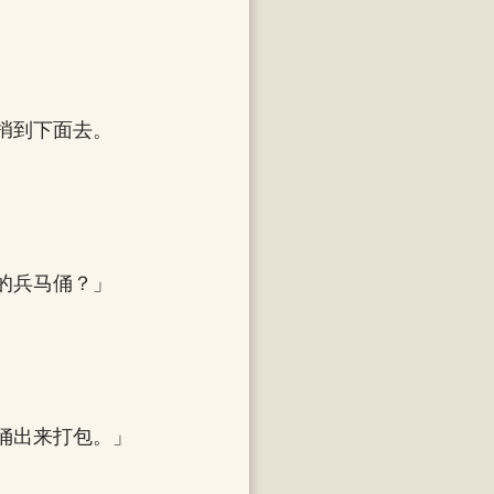
捎到下面去。
的兵马俑？」
俑出来打包。」