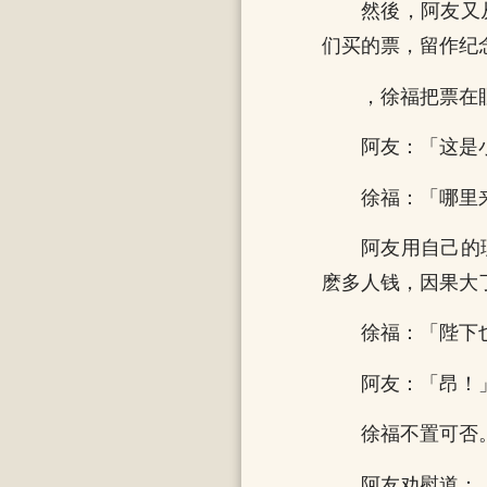
然後，阿友又
们买的票，留作纪
，徐福把票在
阿友：「这是
徐福：「哪里
阿友用自己的
麽多人钱，因果大
徐福：「陛下
阿友：「昂！
徐福不置可否
阿友劝慰道：