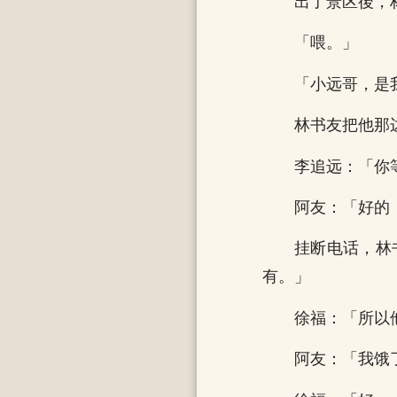
出了景区後，
「喂。」
「小远哥，是
林书友把他那
李追远：「你
阿友：「好的
挂断电话，林
有。」
徐福：「所以
阿友：「我饿