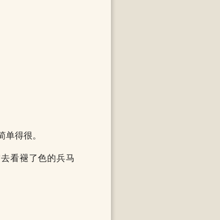
简单得很。
馆去看褪了色的兵马