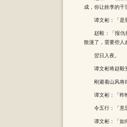
成，你让姓李的千
谭文彬：「是
赵毅：「报仇
散漫了，需要些人
翌日入夜。
谭文彬将赵毅
刚避着山风将
谭文彬：「昨
令五行：「意
谭文彬：「如