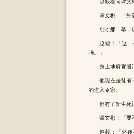
赵毅看向谭文
谭文彬：「外
刚才那一幕，
赵毅：「这一
强。」
身上地府官服
他现在是徒有
的进入令家。
但有了新生死
谭文彬：「要
赵毅：「然後