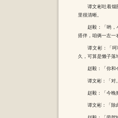
谭文彬吐着烟
里很清晰。
赵毅：「哟，
搭伴，咱俩一左一
谭文彬：「呵
久，可算是懒子落
赵毅：「你和
谭文彬：「对
赵毅：「今晚
谭文彬：「除
赵毅：「劳驾