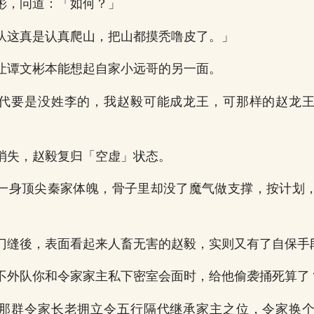
彬，问道：「如何？」
队这真是认真爬山，把山都摸秃噜皮了。」
让谭文彬本能想起自家小远哥的另一面。
代要是没姓李的，我赵毅可能成龙王，可那样的赵龙
消失，赵毅复归「空虚」状态。
一身顶尖秦家体魄，骨子里却没了魔气做支撑，按计划
门缝後，表面看起来人畜无害的赵毅，实则又有了自保手
不外队你和令家家主私下密室会面时，给他偷袭捅死算了
那群令家长老拥立令五行隔代继承家主之位，令家换