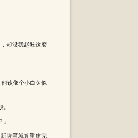
王，却没我赵毅这麽
，他该像个小白兔似
段。
？」
个新牌匾就算重建完