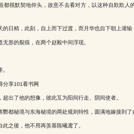
毅都很默契地仰头，故意不去看对方，以这种自欺欺人
天的日精，此刻，自上而下过渡，而月华也自下朝上灌输
道无形的裂痕，在两个赵毅中间浮现。
」
疼。
分享101看书网
，超出了他的想像，彼此互为阳间行走、阴间使者。
将酆都秘境与东海秘境的两处规则特性，圆满地嫁接到了
自此之後，他不用再羡慕陈曦鸢了。