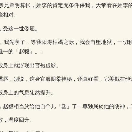
亲兄弟明算帐，姓李的肯定无条件保我，大帝看在姓李
锋相对。
，受这一世委屈。
，我先享了，等我阳寿枯竭之际，我会自堕地狱，一切
唯一的「赵毅」。」
毅身上就浮现出官袍虚影。
嘴唇，别说，这身官服阴柔神秘，还真好看，完美戳在他
毅身上的气息陡然提升。
，赵毅相当於给他自个儿「塑」了一尊独属於他的阴神，
散，温度回升。