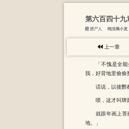
第六百四十九
捞尸人
纯洁滴小龙
上一章
「不愧是全能
我，好背地里偷偷
话说，以後酆
啧，这才叫牌
就跟年画上菩
地。」