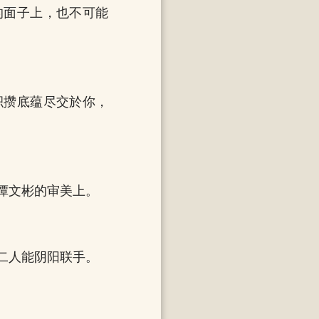
的面子上，也不可能
积攒底蕴尽交於你，
谭文彬的审美上。
二人能阴阳联手。