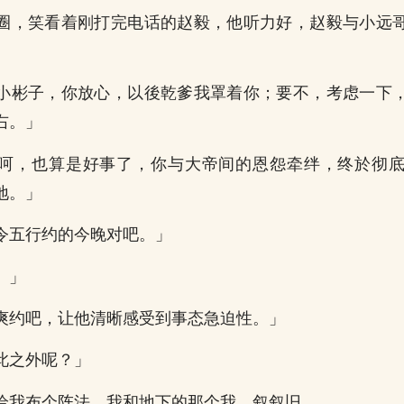
圈，笑看着刚打完电话的赵毅，他听力好，赵毅与小远
小彬子，你放心，以後乾爹我罩着你；要不，考虑一下
右。」
呵，也算是好事了，你与大帝间的恩怨牵绊，终於彻
地。」
令五行约的今晚对吧。」
。」
爽约吧，让他清晰感受到事态急迫性。」
此之外呢？」
给我布个阵法，我和地下的那个我，叙叙旧。