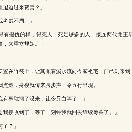
里迢迢过来贺喜？」
我考虑不周。」
得有报仇的样，得死人，死足够多的人，接连两代龙王
血，来重立规矩。」
安置在竹筏上，让其顺着溪水流向令家祖宅，自己则来到
烟点燃，身後就传来脚步声，令五行出现。
晚有事耽搁了没来，让令兄白等了。」
思我接收到了，等了一刻钟我就回去继续筹备了。」
何了？」