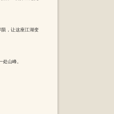
早陨，让这座江湖变
一处山峰。