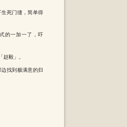
下生死门缝，简单得
式的一加一了，吓
「赵毅」。
那边找到极满意的归
。