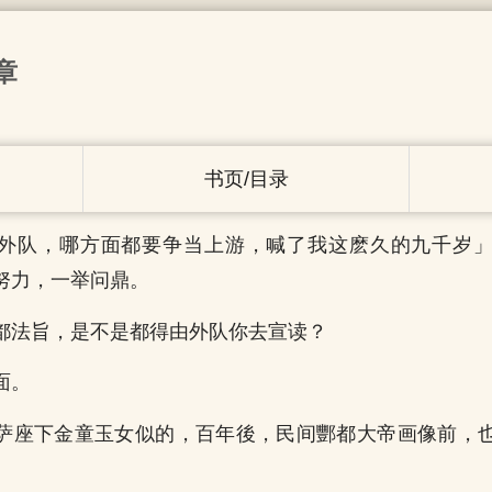
章
书页/目录
外队，哪方面都要争当上游，喊了我这麽久的九千岁
努力，一举问鼎。
都法旨，是不是都得由外队你去宣读？
面。
萨座下金童玉女似的，百年後，民间酆都大帝画像前，