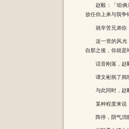
赵毅：「咱俩
放任你上来与我争
就辛苦兄弟你
这一世的风光
自那之後，你就是
话音刚落，赵
谭文彬抿了抿
与此同时，赵
某种程度来说
阵停，阴气消