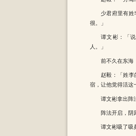
少君府里有姓
很。」
谭文彬：「
人。」
前不久在东海
赵毅：「姓李
宿，让他觉得活这
谭文彬拿出阵
阵法开启，阴
谭文彬吸了吸