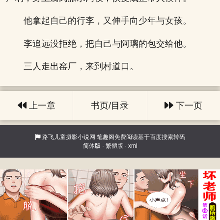
他拿起自己的行李，又伸手向少年与女孩。
李追远没拒绝，把自己与阿璃的包交给他。
三人走出窑厂，来到村道口。
上一章
书页/目录
下一页
路飞儿童摄影小说网
笔趣阁免费阅读基于百度搜索转码
简体版
·
繁體版
·
xml