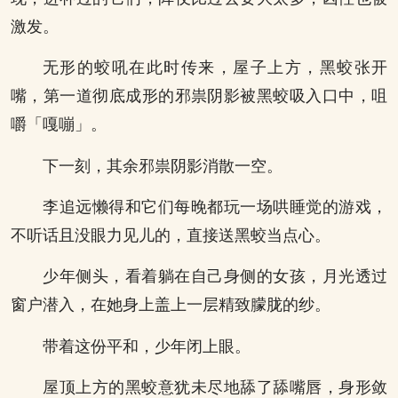
激发。
无形的蛟吼在此时传来，屋子上方，黑蛟张开
嘴，第一道彻底成形的邪祟阴影被黑蛟吸入口中，咀
嚼「嘎嘣」。
下一刻，其余邪祟阴影消散一空。
李追远懒得和它们每晚都玩一场哄睡觉的游戏，
不听话且没眼力见儿的，直接送黑蛟当点心。
少年侧头，看着躺在自己身侧的女孩，月光透过
窗户潜入，在她身上盖上一层精致朦胧的纱。
带着这份平和，少年闭上眼。
屋顶上方的黑蛟意犹未尽地舔了舔嘴唇，身形敛