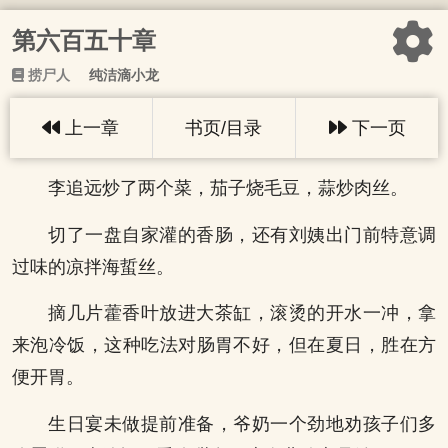
第六百五十章
捞尸人
纯洁滴小龙
上一章
书页/目录
下一页
李追远炒了两个菜，茄子烧毛豆，蒜炒肉丝。
切了一盘自家灌的香肠，还有刘姨出门前特意调
过味的凉拌海蜇丝。
摘几片藿香叶放进大茶缸，滚烫的开水一冲，拿
来泡冷饭，这种吃法对肠胃不好，但在夏日，胜在方
便开胃。
生日宴未做提前准备，爷奶一个劲地劝孩子们多