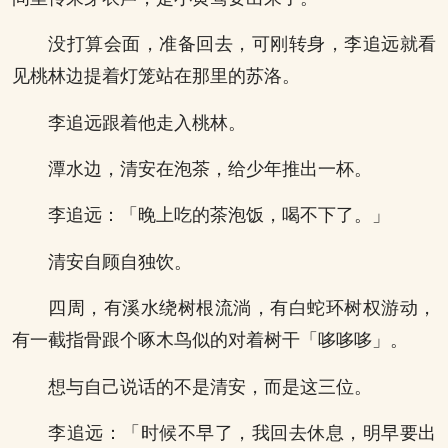
没打算会面，准备回去，可刚转身，李追远就看
见桃林边提着灯笼站在那里的苏洛。
李追远跟着他走入桃林。
潭水边，清安在泡茶，给少年推出一杯。
李追远：「晚上吃的茶泡饭，喝不下了。」
清安自顾自独饮。
四周，有溪水绕树根流淌，有白蛇环树权游动，
有一截指骨跟个啄木鸟似的对着树干「哆哆哆」。
想与自己说话的不是清安，而是这三位。
李追远：「时候不早了，我回去休息，明早要出