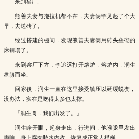
来到窑厂。
熊善夫妻与拖拉机都不在，夫妻俩罕见起了个大
早，去送砖了。
经过搭建的棚间，发现熊善夫妻俩用砖头垒砌的
床铺塌了。
来到窑厂下方，李追远打开熔炉，熔炉内，润生
盘膝而坐。
回家後，润生一直在这里接受镇压以延缓蜕变，
没办法，实在是吃得太多也太撑。
「润生哥，我们出发了。」
润生睁开眼，起身走出，行进间，他喉咙里发出
声响，身上腐肉脓水内收，恢复成正常人模样。