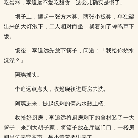
吃蛋糕，李追远不爱吃甜食，这会儿确实是饿了。
坝子上，摆起一张方木凳、两张小板凳，单独架
出来的大灯泡下，二人相对而坐，就着知了蝉鸣声下
饭。
饭後，李追远先放下筷子，问道：「我给你烧水
洗澡？」
阿璃摇头。
李追远点点头，收起碗筷进厨房去洗。
阿璃进来，提起仅剩的俩热水瓶上楼。
收拾好厨房，李追远将厨房剩下的食材装了一大
篮子，来到大胡子家，将篮子放在厅屋门口，一楼房
间里传来穿衣声，是小黄莺要出来了。