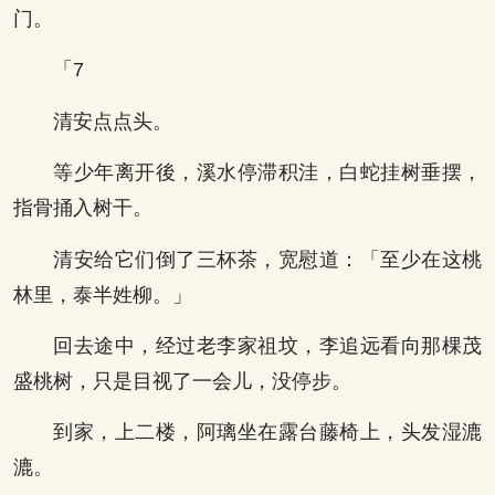
门。
「7
清安点点头。
等少年离开後，溪水停滞积洼，白蛇挂树垂摆，
指骨捅入树干。
清安给它们倒了三杯茶，宽慰道：「至少在这桃
林里，泰半姓柳。」
回去途中，经过老李家祖坟，李追远看向那棵茂
盛桃树，只是目视了一会儿，没停步。
到家，上二楼，阿璃坐在露台藤椅上，头发湿漉
漉。