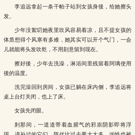
李追远拿起一条干帕子站到女孩身後，给她擦头
发。
少年没絮叨她夜里吹风容易着凉，且不提女孩的
体质想得个风寒有多难，她其实可以开个气门，一会
儿就能将头发吹乾，不用刻意留到现在。
擦好後，少年去洗澡，淋浴间里残留着阿璃使用
後的温度。
洗完澡回到房间，女孩已躺在床内侧，李追远将
桌上台灯关闭，也上了床。
女孩先闭眼。
刹那间，一道道带着血腥气的邪祟阴影即将浮
现，进补过的它们，阵仗比过去要大太多，凶性也被