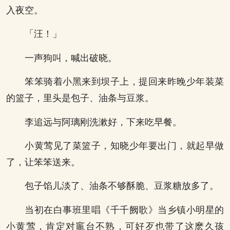
入夜空。
「汪！」
一声狗叫，喊出破晓。
笨笨骑着小黑来到坝子上，提回来昨晚少年装菜
的篮子，里头是包子、油条与豆浆。
李追远与阿璃刚洗漱好，下来吃早餐。
小黄莺见了菜篮子，知晓少年要出门，就起早做
了，让笨笨送来。
包子馅儿淡了、油条不够酥脆、豆浆糖放多了。
当初在白事班里唱《千千阙歌》当乡镇小明星的
小黄莺，肯定对竈台不熟，可好歹也带了这麽久孩