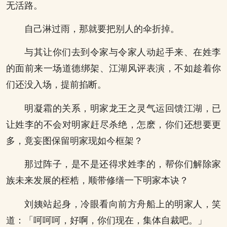
无活路。
自己淋过雨，那就要把别人的伞折掉。
与其让你们去到令家与令家人动起手来、在姓李
的面前来一场道德绑架、江湖风评表演，不如趁着你
们还没入场，提前掐断。
明凝霜的关系，明家龙王之灵气运回馈江湖，已
让姓李的不会对明家赶尽杀绝，怎麽，你们还想要更
多，竟妄图保留明家现如今框架？
那过阵子，是不是还得求姓李的，帮你们解除家
族未来发展的桎梏，顺带修缮一下明家本诀？
刘姨站起身，冷眼看向前方舟船上的明家人，笑
道：「呵呵呵，好啊，你们现在，集体自裁吧。」