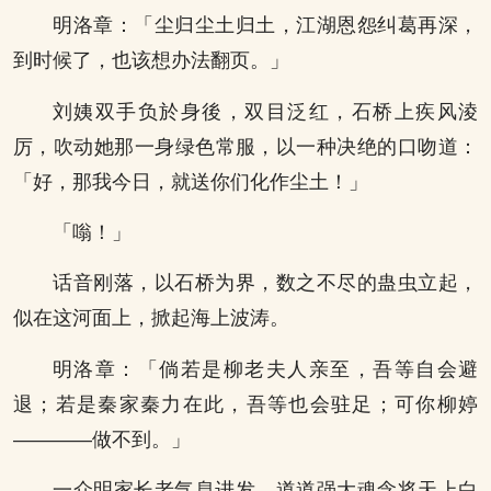
明洛章：「尘归尘土归土，江湖恩怨纠葛再深，
到时候了，也该想办法翻页。」
刘姨双手负於身後，双目泛红，石桥上疾风淩
厉，吹动她那一身绿色常服，以一种决绝的口吻道：
「好，那我今日，就送你们化作尘土！」
「嗡！」
话音刚落，以石桥为界，数之不尽的蛊虫立起，
似在这河面上，掀起海上波涛。
明洛章：「倘若是柳老夫人亲至，吾等自会避
退；若是秦家秦力在此，吾等也会驻足；可你柳婷
————做不到。」
一众明家长老气息进发，道道强大魂念将天上白