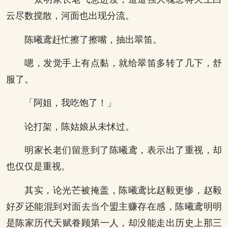
云尽数搅散，河面也出现分流。
陈曦鸢赶忙擦了擦嘴，抽出翠笛。
嗯，发觉手上有点黏，就给翠笛多转了几下，舒
服了。
「阿姐，我吃饱了！」
论打架，陈姑娘从未怵过。
明家长老们留意到了陈曦鸢，表示出了重视，却
也仅仅是重视。
其实，论光芒被掩盖，陈曦鸢比赵毅更惨，赵毅
好歹还能混到对面去当个盟主赚存在感，陈曦鸢明明
是陈家历代天赋眷顾第一人，却没能走出历史上那三