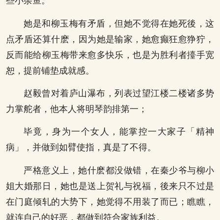
些小杂鱼。
她是和柳玉梅有矛盾，但她不觉得在她死後，这
点矛盾还算什麽，因为她是输家，她愈癫狂愈狰狞，
反而能给柳玉梅带来愈多快乐，也是为胜利者擡手宽
恕，提前铺垫成就感。
赵毅曾对着庐山瀑布，列表过望江楼二楼诸多势
力掌舵者，他本人将明琴韵排第一；
毕竟，身为一个女人，能掌控一大家子「精神
病」，并做到如臂使指，真是了不得。
严格意义上，她什麽都没做错，在秦少爷与柳小
姐大婚那日，她也是送上贺礼与祝福，後来只不过是
在门庭倾轧的大势下，她觉得不用装了而已；瞧瞧，
就连自己的好恶，都做到符合家族利益。