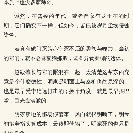
本质上也没多麽稀奇。
诚然，在曾经的年代，或者自家有龙王在的时
期，它们确实不一样，但如今，皆已被岁月尘埃侵蚀
染色。
若真有破门灭族亦宁死不屈的勇气与魄力，当初
的它们，就不会像鬣狗那般，试图分食秦柳的遗体。
赵毅擅长与它们厮混在一起，太清楚这帮东西究
竟是个什麽德性，明家是明面上与秦柳仇怨最深的，
也是最早受李追远打击的；换个角度，就是最早挨巴
掌，目光变清澈的。
明家禁地的那场假斋事，风向就很明晰了，明琴
韵掐着指头算成本，最後即使输了，明家死的也只是