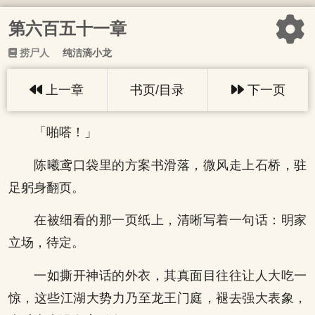
第六百五十一章
捞尸人
纯洁滴小龙
上一章
书页/目录
下一页
「啪嗒！」
陈曦鸢口袋里的方案书滑落，微风走上石桥，驻
足躬身翻页。
在被细看的那一页纸上，清晰写着一句话：明家
立场，待定。
一如撕开神话的外衣，其真面目往往让人大吃一
惊，这些江湖大势力乃至龙王门庭，褪去强大表象，