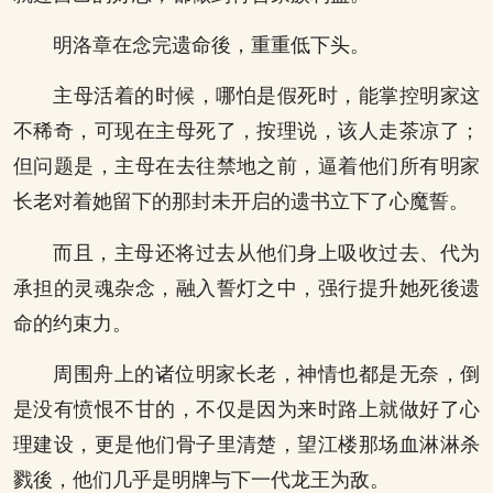
明洛章在念完遗命後，重重低下头。
主母活着的时候，哪怕是假死时，能掌控明家这
不稀奇，可现在主母死了，按理说，该人走茶凉了；
但问题是，主母在去往禁地之前，逼着他们所有明家
长老对着她留下的那封未开启的遗书立下了心魔誓。
而且，主母还将过去从他们身上吸收过去、代为
承担的灵魂杂念，融入誓灯之中，强行提升她死後遗
命的约束力。
周围舟上的诸位明家长老，神情也都是无奈，倒
是没有愤恨不甘的，不仅是因为来时路上就做好了心
理建设，更是他们骨子里清楚，望江楼那场血淋淋杀
戮後，他们几乎是明牌与下一代龙王为敌。