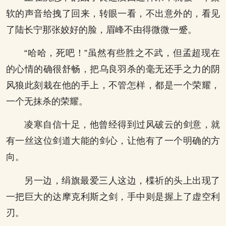
软的声音给拽了回来，转眼一看，不出意外的，看见
了陆长宁那张姣好的脸，眉峰不由得微微一蹙。
“哈哈，死吧！”虽然有些胜之不武，但孟超现在
的心情的确很舒畅，把乌良羽杀的毫无还手之力的阴
风狼此刻栽在他的手上，不管怎样，都是一个荣耀，
一个无抹杀的荣耀。
凌寒自信十足，他曾经得到过风破云的剑意，就
有一丝这位剑道大能的剑心，让他有了一个明确的方
向。
另一边，绢旗最爱三人这边，楪祈的头上出现了
一把巨大的达摩克利斯之剑，手中则是握上了虚空利
刃。