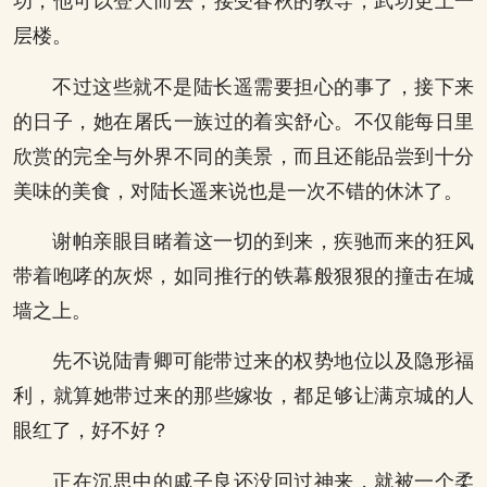
功，他可以登天而去，接受春秋的教导，武功更上一
层楼。
不过这些就不是陆长遥需要担心的事了，接下来
的日子，她在屠氏一族过的着实舒心。不仅能每日里
欣赏的完全与外界不同的美景，而且还能品尝到十分
美味的美食，对陆长遥来说也是一次不错的休沐了。
谢帕亲眼目睹着这一切的到来，疾驰而来的狂风
带着咆哮的灰烬，如同推行的铁幕般狠狠的撞击在城
墙之上。
先不说陆青卿可能带过来的权势地位以及隐形福
利，就算她带过来的那些嫁妆，都足够让满京城的人
眼红了，好不好？
正在沉思中的戚子良还没回过神来，就被一个柔