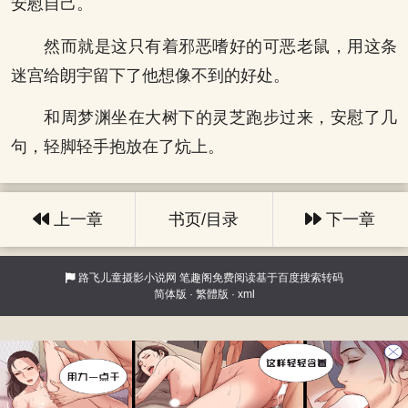
安慰自己。
然而就是这只有着邪恶嗜好的可恶老鼠，用这条
迷宫给朗宇留下了他想像不到的好处。
和周梦渊坐在大树下的灵芝跑步过来，安慰了几
句，轻脚轻手抱放在了炕上。
上一章
书页/目录
下一章
路飞儿童摄影小说网
笔趣阁免费阅读基于百度搜索转码
简体版
·
繁體版
·
xml