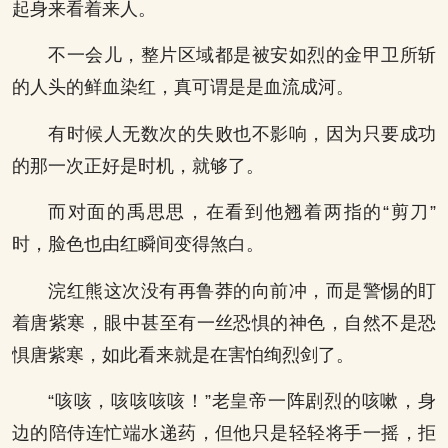
起身来看着来人。
不一会儿，整片区域都是被安如烈的金甲卫所斩
的人头的鲜血染红，真可谓是是血流成河。
有时候人无数次的失败也不影响，因为只要成功
的那一次正好是时机，就够了。
而对面的禹思思，在看到他翘着两指的“剪刀”
时，脸色也由红瞬间变得煞白。
浣红熊这次没有再鲁莽的向前冲，而是警惕的盯
着唐紫寒，眼中甚至有一丝恐惧的神色，自然不是恐
惧唐紫寒，如此看来就是在害怕绚烈剑了。
“咳咳，咳咳咳咳！”老皇帝一阵剧烈的咳嗽，身
边的陪侍连忙端水递药，但他只是轻轻将手一摇，拒