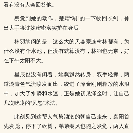
看有没有人会回答他。
察觉到她的动作，楚熠“唰”的一下收回长剑，伸
出大手将沈姝密密实实护在身后。
林羽纳闷的是，这么大的天鼎宗连树林都有，为
什么没有个水池，但没有就算没有，林羽也无奈，好
在下午太阳不大。
星辰也没有闲着，她飘飘然转身，双手轻挥，两
道淡青色气流喷发而出，绞进了泽金刚刚释放的水浪
中，加大了水势和水速，正是她初见泽金时，让自己
几次吃瘪的“风怒”术法。
此刻见到这帮人气势汹汹的朝自己走来，秦阳首
先发觉，停下了砍树，弟弟秦风也随之发觉，两人直