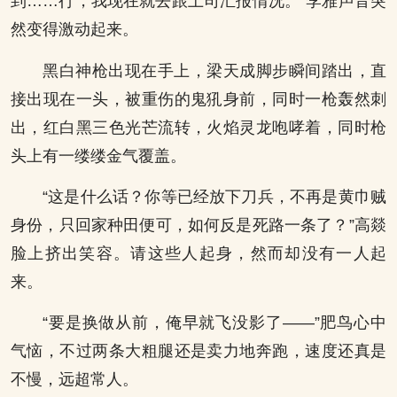
到……行，我现在就去跟上司汇报情况。”李雅声音突
然变得激动起来。
黑白神枪出现在手上，梁天成脚步瞬间踏出，直
接出现在一头，被重伤的鬼犼身前，同时一枪轰然刺
出，红白黑三色光芒流转，火焰灵龙咆哮着，同时枪
头上有一缕缕金气覆盖。
“这是什么话？你等已经放下刀兵，不再是黄巾贼
身份，只回家种田便可，如何反是死路一条了？”高燚
脸上挤出笑容。请这些人起身，然而却没有一人起
来。
“要是换做从前，俺早就飞没影了——”肥鸟心中
气恼，不过两条大粗腿还是卖力地奔跑，速度还真是
不慢，远超常人。