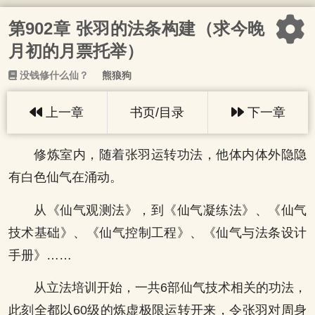
第902章 张羽的法条构建（求今晚
月初的月票托举）
没钱修什么仙？
熊狼狗
上一章
书页/目录
下一章
修炼室内，随着张羽运转功法，他体内体外隐隐
有白色仙气在涌动。
从《仙气观测法》，到《仙气凝练法》、《仙气
技术基础》、《仙气控制工程》、《仙气与法条设计
手册》……
从立法培训开始，一共6部仙气技术相关的功法，
此刻全都以60级的炼虚极限运转开来，令张羽对周身