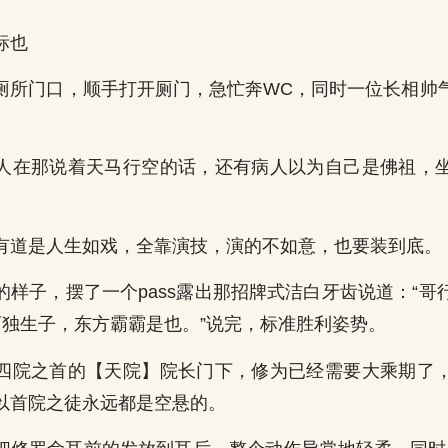
标也
厕所门口，顺手打开厕门，急忙奔WC，同时一位长相帅
人在那说着天马行空的话，还有病人以为自己是佛祖，
有道是人生如戏，全靠演技，演的不如意，也要装到底。
的样子，摆了一个pass露出那招牌式洁白牙齿说道：“哥
石独生子，东方霸霸是也。”说完，标准胜利姿势。
四院之首的【天院】院长门下，修为已经需要大乘期了
以首院之徒永远都是空悬的。