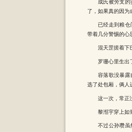
成氏被旁支的
了，如果真的因为
已经走到粮仓
带着几分警惕的心
混天罡搓着下
罗珊心里生出
容落歌没暴露
选了处包厢，俩人
这一次，常正
黎湉宇穿上如
不过公孙瓒虽