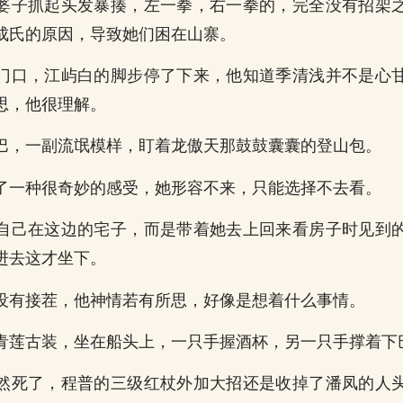
婆子抓起头发暴揍，左一拳，右一拳的，完全没有招架
成氏的原因，导致她们困在山寨。
门口，江屿白的脚步停了下来，他知道季清浅并不是心
思，他很理解。
巴，一副流氓模样，盯着龙傲天那鼓鼓囊囊的登山包。
了一种很奇妙的感受，她形容不来，只能选择不去看。
自己在这边的宅子，而是带着她去上回来看房子时见到
进去这才坐下。
没有接茬，他神情若有所思，好像是想着什么事情。
青莲古装，坐在船头上，一只手握酒杯，另一只手撑着下
然死了，程普的三级红杖外加大招还是收掉了潘凤的人