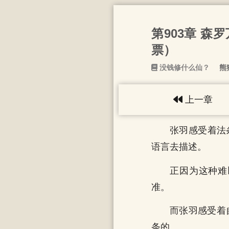
第903章 森
票）
没钱修什么仙？
熊
上一章
张羽感受着法
语言去描述。
正因为这种难
准。
而张羽感受着
条的。