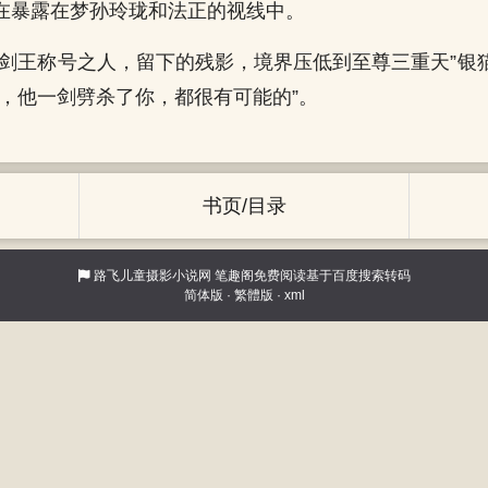
在暴露在梦孙玲珑和法正的视线中。
到剑王称号之人，留下的残影，境界压低到至尊三重天”银
呢，他一剑劈杀了你，都很有可能的”。
书页/目录
路飞儿童摄影小说网
笔趣阁免费阅读基于百度搜索转码
简体版
·
繁體版
·
xml