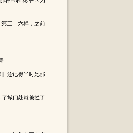
种茉莉‘花’香因为
到第三十六样，之前
旁。
依旧还记得当时她那
到了城门处就被拦了
。