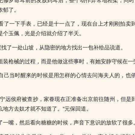
把修罗命耳前的发放到耳后，整个动作异常地轻柔，同时那
浓郁了。
看了一下手表，已经是十一点了，现在台上才刚刚拍卖
是个玉佩，光是介绍就介绍了半天。
子霆找了一处山坡，从隐密的地方找出一包补给品说道。
组装枪械的过程，而是他做这些事时，有她安静守候在一
自己当时醒来的时候是用怎样的心情去问海夫人的，也
，宁远侯府被查抄，家眷现在正准备出京前往随州，但是
么地方去奴才就不知道了。”元保回道。
了一嘴，然后看向糖糖的时候，声音下意识的放软了很多