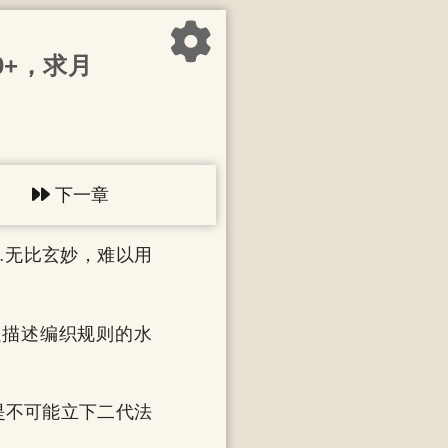
0+，求月
下一章
…无比玄妙，难以用
强描述编织规则的水
是不可能立下二代法