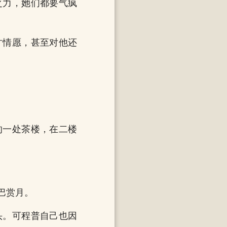
之力，她们都要气疯
甘情愿，甚至对他还
的一处茶楼，在二楼
巴赏月。
头。可程普自己也因