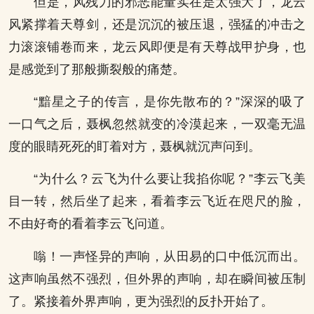
但是，风残刀的邪恶能量实在是太强大了，龙云
风紧撑着天尊剑，还是沉沉的被压退，强猛的冲击之
力滚滚铺卷而来，龙云风即便是有天尊战甲护身，也
是感觉到了那般撕裂般的痛楚。
“黯星之子的传言，是你先散布的？”深深的吸了
一口气之后，聂枫忽然就变的冷漠起来，一双毫无温
度的眼睛死死的盯着对方，聂枫就沉声问到。
“为什么？云飞为什么要让我掐你呢？”李云飞美
目一转，然后坐了起来，看着李云飞近在咫尺的脸，
不由好奇的看着李云飞问道。
嗡！一声怪异的声响，从田易的口中低沉而出。
这声响虽然不强烈，但外界的声响，却在瞬间被压制
了。紧接着外界声响，更为强烈的反扑开始了。