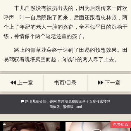
丰儿自然没有被扔出去的，因为后院传来一阵欢
呼声，叶一自后院跑了回来，后面还跟着忠林叔，两
个上了年纪的老人一脸的兴奋，全不似平日的沉稳干
练，神情像个两个返老还童的孩子。
路上的青草花朵终于达到了田易的预想效果。田
易驾驭着魂塔腾空而起，向战斗的两人靠了上去。
上一章
书页/目录
下一章
路飞儿童摄影小说网
笔趣阁免费阅读基于百度搜索转码
简体版
·
繁體版
·
xml