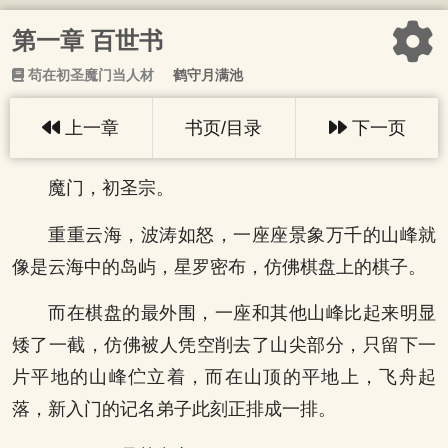
第一章 百世书
苟在初圣魔门当人材
鹤守月满池
上一章
书页/目录
下一页
魔门，初圣宗。
重重云海，波涛如怒，一座座景象万千的山峰就
像是云海中的岛屿，星罗密布，仿佛棋盘上的棋子。
而在棋盘的最外围，一座和其他山峰比起来明显
矮了一截，仿佛被人凭空削去了山尖部分，只留下一
片平地的山峰伫立着，而在山顶的平地上，飞舟起
落，新入门的记名弟子此刻正排成一排。