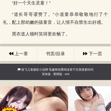
“好一个天生灵童！”
“道长哥哥谬赞了。”小道童恭恭敬敬地行了个
礼，配上那幼嫩的孩童音，让人情不自禁生出好感。
黑衣道人顿时笑得更欢畅了。
上一章
书页/目录
下一页
路飞儿童摄影小说网
笔趣阁免费阅读基于百度搜索转码
简体版
·
繁體版
·
xml