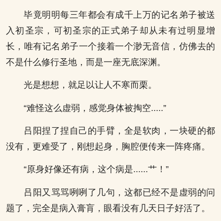
毕竟明明每三年都会有成千上万的记名弟子被送
入初圣宗，可初圣宗的正式弟子却从未有过明显增
长，唯有记名弟子一个接着一个渺无音信，仿佛去的
不是什么修行圣地，而是一座无底深渊。
光是想想，就足以让人不寒而栗。
“难怪这么虚弱，感觉身体被掏空.....”
吕阳捏了捏自己的手臂，全是软肉，一块硬的都
没有，更难受了，刚想起身，胸腔便传来一阵疼痛。
“原身好像还有病，这个病是......艹！”
吕阳又骂骂咧咧了几句，这都已经不是虚弱的问
题了，完全是病入膏肓，眼看没有几天日子好活了。