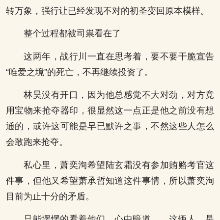
转万象，强行让已经发现不对的初圣变回原本模样。
整个过程都被司祟看在了
这两年，战行川一直在思考着，要不要干脆宣告
“唯爱之境”的死亡，不再继续投资了。
林昊没有开口，因为他总感觉不大对劲，对方竟
用宝物来抢夺器印，很显然这一点正是他之前没有想
通的，或许这可能是早已默许之事，不然这些人怎么
会敢跑来抢夺。
私心里，萧奕洵希望陆玄霜没有参加贿赂考官这
件事，但他又希望萧承哲知道这件事情，所以萧奕洵
目前为止十分的矛盾。
只能愣愣的看着他们，心中暗道……这俩人，是