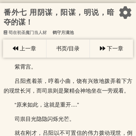
番外七 用阴谋，阳谋，明说，暗
夺的谋！
苟在初圣魔门当人材
鹤守月满池
上一章
书页/目录
下一章
紫霄宫。
吕阳煮着茶，哼着小曲，饶有兴致地拨弄着下方
的现世长河，而司祟则是聚精会神地坐在一旁观看。
“原来如此，这就是重开....”
司祟目光隐隐闪烁光芒。
就在刚才，吕阳以不可置信的伟力拨动现世，倒