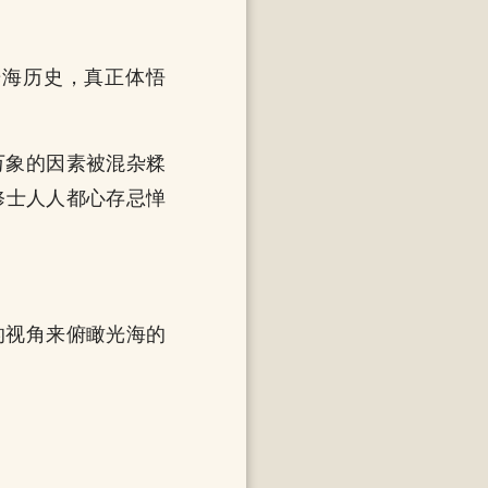
光海历史，真正体悟
万象的因素被混杂糅
修士人人都心存忌惮
的视角来俯瞰光海的