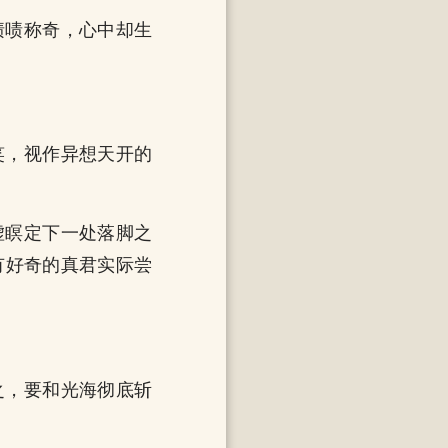
啧啧称奇，心中却生
笑，视作异想天开的
虚瞑定下一处落脚之
有好奇的真君实际尝
之，要和光海彻底斩