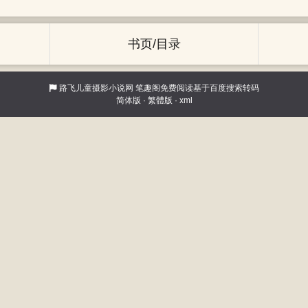
书页/目录
路飞儿童摄影小说网
笔趣阁免费阅读基于百度搜索转码
简体版
·
繁體版
·
xml