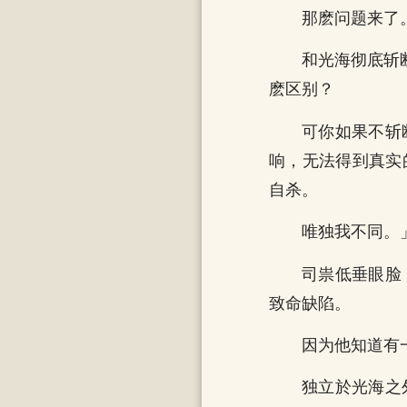
那麽问题来了
和光海彻底斩断
麽区别？
可你如果不斩
响，无法得到真实
自杀。
唯独我不同。
司祟低垂眼脸
致命缺陷。
因为他知道有
独立於光海之