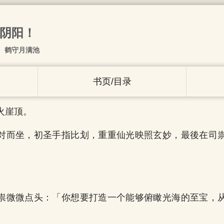
吞阴阳！
鹤守月满池
书页/目录
火崖顶。
对而坐，初圣手指比划，重重仙光映照玄妙，最後在司
」
祟微微点头：「你想要打造一个能够俯瞰光海的至宝，