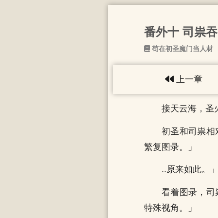
番外十 司祟
苟在初圣魔门当人材
上一章
接天云海，圣
初圣和司祟相
繁复图录。」
..原来如此。
看着图录，司
特殊视角。」