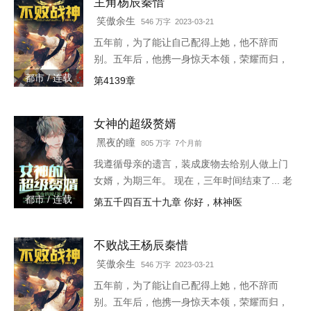
主角杨辰秦惜
笑傲余生
546 万字 2023-03-21
五年前，为了能让自己配得上她，他不辞而
别。五年后，他携一身惊天本领，荣耀而归，
只是归来之时，竟发现自己多了一个女儿。
都市 / 连载
第4139章
3w4597-16544
女神的超级赘婿
黑夜的瞳
805 万字 7个月前
我遵循母亲的遗言，装成废物去给别人做上门
女婿，为期三年。 现在，三年时间结束了... 老
书链接：
都市 / 连载
第五千四百五十九章 你好，林神医
https://www.heiyan.com/book/82361，等更
不败战王杨辰秦惜
笑傲余生
546 万字 2023-03-21
五年前，为了能让自己配得上她，他不辞而
别。五年后，他携一身惊天本领，荣耀而归，