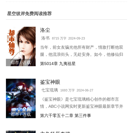
星空彼岸免费阅读推荐
洛尘
洛书
8715 万字 2024-09-23
当年，前女友骗光他所有财产，情敌打断他双
腿，他流浪街头，无处安身。如今，他修仙归
来，一人可挡千万敌！
都市 / 连载
第5014章 九夷祖星
鉴宝神眼
七宝琉璃
1693 万字 2024-06-27
《鉴宝神眼》是七宝琉璃精心创作的都市言
情，ABC小说网实时更新鉴宝神眼最新章节并
且提供无弹窗阅读，书友所发表的鉴宝神眼评
都市 / 连载
第六千零五十二章 第三件事
论，并不代表ABC小说网赞同或者支持鉴宝神
眼读者的观点。各位书友