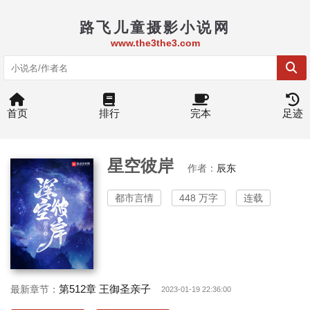
路飞儿童摄影小说网
www.the3the3.com
首页
排行
完本
足迹
星空彼岸
作者：
辰东
都市言情
448 万字
连载
第512章 王御圣亲子
最新章节：
2023-01-19 22:36:00