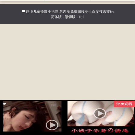
路飞儿童摄影小说网
笔趣阁免费阅读基于百度搜索转码
简体版
·
繁體版
·
xml