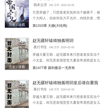
灭灯火，“小赵子，你替朕伺候皇后，以后便是
我本尘浮
335 万字 2023-02-05
朕的心腹！”
方昊穿越了，只想老老实实的当个败家子，做
个大闲人，但奈何实力不允许，内忧外患，愣
是把一个败家子逼成了救世主，无所不能！种
历史 / 连载
第1310章 大婚(大结局)
田，发展工业，驱除外侵……笔趣阁各位书友
要是觉得《帝国大闲人》还
赵无疆轩辕靖独孤明玥
夜行书生
246 万字 2024-02-05
穿越大夏王朝，赵无疆本来只想老老实实当个
小太监，却无意发现堂堂大夏皇帝居然是女儿
身！“大胆奴才，竟然还没净身，朕诛你九
历史 / 连载
第1477章 舔到最后一无所有
族！”“大胆陛下，你也不想你的秘密被人发现
吧？”就在这时，风华绝代的皇后突然到来，
赵无疆轩辕靖独孤明玥皇后请自重我
“陛下，本宫来侍寝。”女皇帝情急之下连忙吹
真不想代替陛下呀最新章节在线
灭灯火，“小赵子，你替朕伺候皇后，以后便是
夜行书生
248 万字 2024-02-05
朕的心腹！”
穿越大夏王朝，赵无疆本来只想老老实实当个
小太监，却无意发现堂堂大夏皇帝居然是女儿