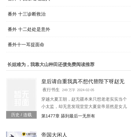
番外 十三诊断救治
番外 十二处处是意外
番外十一耳提面命
长姐难为，我靠大山种田还债免费阅读推荐
皇后请自重我真不想代替陛下呀赵无
疆轩辕靖独孤明玥
夜行书生
249 万字 2024-02-05
穿越大夏王朝，赵无疆本来只想老老实实当个
小太监，却无意发现堂堂大夏皇帝居然是女儿
身！“大胆奴才，竟然还没净身，朕诛你九
历史 / 连载
第1477章 舔到最后一无所有
族！”“大胆陛下，你也不想你的秘密被人发现
吧？”就在这时，风华绝代的皇后突然到来，
帝国大闲人
“陛下，本宫来侍寝。”女皇帝情急之下连忙吹