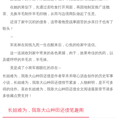
在她的筹划下，先通过卖吃食打开局面，再因地制宜推广连翘
茶、兑换羊毛制作羊毛织物，从而与边境商队做起了生意。
还清了家中沉积的债务，连带着饱受战事困苦的乡亲日子也有了
盼头！
～
宋友林在前线九死一生在醒来后，心焦的给家中送信。
这一送就收到家中寄来的各色果脯，肉干，效果奇佳的伤药，以
及暖呼呼的羊毛衣，羊毛袜。
竟是成了小将军都眼红的存在～
长姐难为，我靠大山种田还债是作者草禾禾呕心沥血创作的历史军事
小说，长姐难为，我靠大山种田还债情节紧凑，人物鲜明，是不可多
得的佳作。喜欢长姐难为，我靠大山种田还债全文阅读最新章节请多
多收藏点赞支持！
长姐难为，我靠大山种田还债笔趣阁