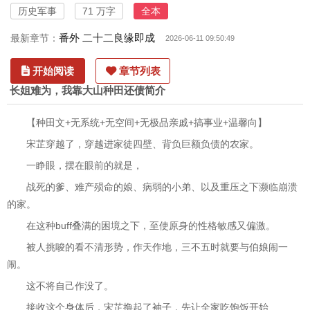
历史军事
71 万字
全本
番外 二十二良缘即成
最新章节：
2026-06-11 09:50:49
开始阅读
章节列表
长姐难为，我靠大山种田还债简介
【种田文+无系统+无空间+无极品亲戚+搞事业+温馨向】
宋芷穿越了，穿越进家徒四壁、背负巨额负债的农家。
一睁眼，摆在眼前的就是，
战死的爹、难产殒命的娘、病弱的小弟、以及重压之下濒临崩溃
的家。
在这种buff叠满的困境之下，至使原身的性格敏感又偏激。
被人挑唆的看不清形势，作天作地，三不五时就要与伯娘闹一
闹。
这不将自己作没了。
接收这个身体后，宋芷撸起了袖子，先让全家吃饱饭开始......