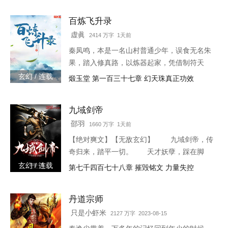
百炼飞升录
虚眞
2414 万字 1天前
秦凤鸣，本是一名山村普通少年，误食无名朱
果，踏入修真路，以炼器起家，凭借制符天
赋，只身闯荡荆棘密布的修仙界，本一切都顺
玄幻 / 连载
煅玉堂 第一百三十七章 幻天珠真正功效
利非常，但却是有一难料之事发生在了他身
上…… 本书自开
九域剑帝
邵羽
1660 万字 1天前
【绝对爽文】【无敌玄幻】 九域剑帝，传
奇归来，踏平一切。 天才妖孽，踩在脚
下，强者大能，挥手灭杀。 人不犯我，我
玄幻 / 连载
第七千四百七十八章 摧毁铭文 力量失控
不犯人，人若犯我，灭他九族。 3w0-1764
丹道宗师
只是小虾米
2127 万字 2023-08-15