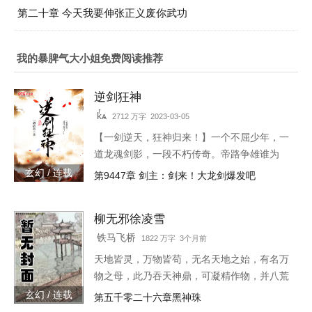
第二十章 今天我要伸张正义废你武功
我的暴脾气大小姐免费阅读推荐
逆剑狂神
kͬѧ
2712 万字 2023-03-05
【一剑逆天，狂神归来！】一个不屈少年，一
道龙魂剑影，一段不朽传奇。帝路争雄谁为
峰，唯我林轩傲苍生！3w471-25091
玄幻 / 连载
第9447章 剑主：剑来！大龙剑爆发吧
柳无邪徐凌雪
铁马飞桥
1822 万字 3个月前
天地皆灵，万物皆苟，无名天地之始，有名万
物之母，此乃吞天神鼎，可凝精作物，并八荒
之心。得此鼎，吞四海，容八荒……一代邪
玄幻 / 连载
第五千零二十六章黑神珠
神，踏天之路！