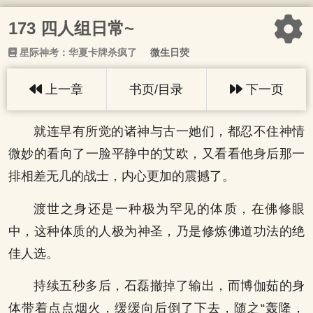
173 四人组日常~
星际神考：华夏卡牌杀疯了
微生日荧
上一章
书页/目录
下一页
就连早有所觉的诸神与古一她们，都忍不住神情
微妙的看向了一脸平静中的艾欧，又看看他身后那一
排相差无几的战士，内心更加的震撼了。
渡世之身还是一种极为罕见的体质，在佛修眼
中，这种体质的人极为神圣，乃是修炼佛道功法的绝
佳人选。
持续五秒多后，石磊撤掉了输出，而博伽茹的身
体带着点点烟火，缓缓向后倒了下去，随之“轰隆，