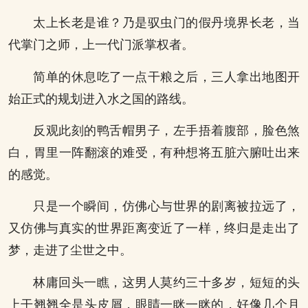
太上长老是谁？乃是驭虫门的假丹境界长老，当
代掌门之师，上一代门派掌权者。
简单的休息吃了一点干粮之后，三人拿出地图开
始正式的规划进入水之国的路线。
反观此刻的鸭舌帽男子，左手捂着腹部，脸色煞
白，胃里一阵翻滚的难受，有种想将五脏六腑吐出来
的感觉。
只是一个瞬间，仿佛心与世界的剧离被拉远了，
又仿佛与真实的世界距离变近了一样，终归是走出了
梦，走进了尘世之中。
林庸回头一瞧，这男人莫约三十多岁，短短的头
上干翘翘全是头皮屑，眼睛一眯一眯的，好像几个月