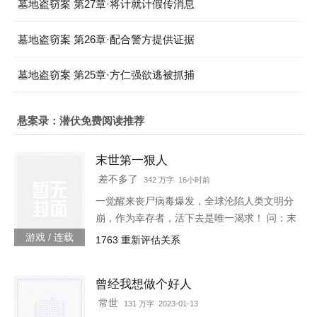
墓地盗窃案 第27章·将计就计假传消息
墓地盗窃案 第26章·配合警方提供证据
墓地盗窃案 第25章·方仁强欲逃被抓捕
悬案录：潜伏免费阅读推荐
末世第一狠人
差不多了
342 万字 16小时前
一觉醒来丧尸病毒爆发，全球沦陷人类文明分
崩，作为幸存者，活下去是唯一渴求！ 问：末
世怎样才能活下去？答：首先要狠！【非重
游戏 / 连载
1763 重新评估关系
生】【轻系统】【丧尸】【末世生存】【杀伐
果断】【不圣母】
曾经我想做个好人
常世
131 万字 2023-01-13