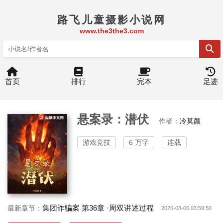
路飞儿童摄影小说网
www.the3the3.com
首页
排行
完本
足迹
悬案录：潜伏
作者：
冷莫颜
游戏竞技
6 万字
连载
集团诈骗案 第36章 ·周双讲述过程
最新章节：
2026-08-06 03:59:50