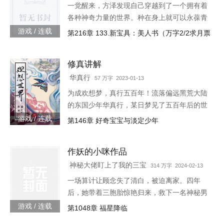
一觉醒来，方泽发现自己穿越到了一个拥有着
各种神奇力量的世界。种在身上就可以永葆青
春的蘑菇每分一个分身就会智商下降实力提升
游戏 / 连载
第216章 133.新宝具：美人书（万字2/2求月票
的小丑可以代替主人学习锻炼，而且效果翻倍
的替身地灵…怎么说呢。这
修真讲解
华真行
57 万字 2023-01-13
为成欢想梦，真行五百年！流落偏远黑荒大陆
的东国少年华真行，某日梦见了五百年后的世
界。在那个世界上，很多国度与部族甚至已消
游戏 / 连载
第146章 好奇宝宝与淡定少年
失于历史长河，而古老的东国迎来了强大的新
生，东方智慧焕发新的光芒
作妖的小咪作品
神秘大佬盯上了我的三宝
314 万字 2024-02-13
一场算计让顾念失了清白，被迫离家。四年
后，她带着三胞胎惊艳归来，救下一名神秘男
子。她认为救人是医生天职，却不料男子缠着
游戏 / 连载
第1048章 福星降临
她求负责。“你救了我，我以身相许。”三胞胎