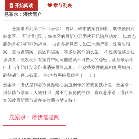
开始阅读
章节列表
悬案录：潜伏简介
悬案录系列第二部《潜伏》 自从上峰市的案件归档，胡佳便回到
韩泉区。 不过没想到，韩泉区的最新犯罪团伙开始悄然萌发。 以袁志
鹏为首初的犯罪为起点。 自造多起悬案，如工地抛尸案，珠宝失窃
案，墓地盗窃案，集团诈骗案，等多起案件的发生。 不过胡佳越是往
里调查，便发现所有案件中间可能隐藏不可告人的秘密，甚至最后牵
扯出当年胡佳父亲卧底消失最终真相。 但这些案件的真相究竟如何。
静待胡佳逐步破案。 注:本故事纯属虚构！！！！！
悬案录：潜伏是作者冷莫颜呕心沥血创作的游戏竞技小说，悬案录：
潜伏情节紧凑，人物鲜明，是不可多得的佳作。喜欢悬案录：潜伏全
文阅读最新章节请多多收藏点赞支持！
悬案录：潜伏笔趣阁