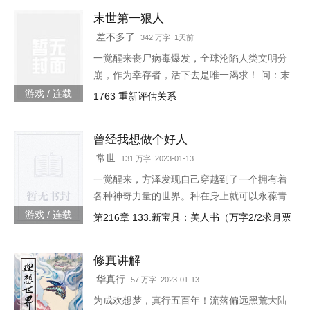
末世第一狠人
差不多了
342 万字 1天前
一觉醒来丧尸病毒爆发，全球沦陷人类文明分
崩，作为幸存者，活下去是唯一渴求！ 问：末
世怎样才能活下去？答：首先要狠！【非重
游戏 / 连载
1763 重新评估关系
生】【轻系统】【丧尸】【末世生存】【杀伐
果断】【不圣母】
曾经我想做个好人
常世
131 万字 2023-01-13
一觉醒来，方泽发现自己穿越到了一个拥有着
各种神奇力量的世界。种在身上就可以永葆青
春的蘑菇每分一个分身就会智商下降实力提升
游戏 / 连载
第216章 133.新宝具：美人书（万字2/2求月票
的小丑可以代替主人学习锻炼，而且效果翻倍
的替身地灵…怎么说呢。这
修真讲解
华真行
57 万字 2023-01-13
为成欢想梦，真行五百年！流落偏远黑荒大陆