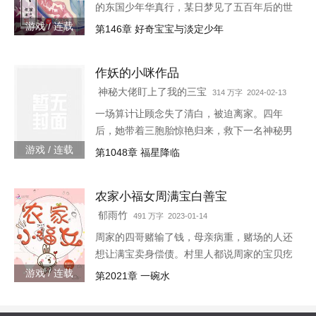
的东国少年华真行，某日梦见了五百年后的世
界。在那个世界上，很多国度与部族甚至已消
游戏 / 连载
第146章 好奇宝宝与淡定少年
失于历史长河，而古老的东国迎来了强大的新
生，东方智慧焕发新的光芒
作妖的小咪作品
神秘大佬盯上了我的三宝
314 万字 2024-02-13
一场算计让顾念失了清白，被迫离家。四年
后，她带着三胞胎惊艳归来，救下一名神秘男
子。她认为救人是医生天职，却不料男子缠着
游戏 / 连载
第1048章 福星降临
她求负责。“你救了我，我以身相许。”三胞胎
炸了，“我们不需要后爹。”神秘男子拿出亲子
农家小福女周满宝白善宝
鉴定，“乖，我是你们的亲爹。”顾念抚额，带
着三胞胎就跑路……外界传闻，商界霸主陆寒
郁雨竹
491 万字 2023-01-14
沉被一个单亲妈妈缠上了，坐等顾念被甩。殊
周家的四哥赌输了钱，母亲病重，赌场的人还
不知霸总每晚都在哄：“乖，都怀上二胎...
想让满宝卖身偿债。村里人都说周家的宝贝疙
瘩好日子到头了，老娘也握着满宝的小手哭唧
游戏 / 连载
第2021章 一碗水
唧。满宝却手握系统，带着兄弟嫂子们开荒，
种地，种药材，开铺子……