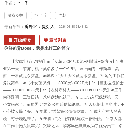
作者：
七一子
游戏竞技
77 万字
连载
番外14：提灯人
最新章节：
2026-06-30 13:48:42
开始阅读
章节列表
你好诡异Boss，我是来打工的简介
【实体出版已签约】\n【女频无CP无限流+剧情流+微惊悚】\n失
业第一天，黎雾手机上莫名多了一个APP。 \n上面的工作简单且高
薪，一看就是杀猪盘。\n黎雾：“去！去的就是杀猪盘。”\n她的工作任
务很简单：\n【小女孩保姆——5000元\u002F天】\n【整形医院护士
——10000\u002F天】\n【农村守村人——30000\u002F天】\n工作
内容透明，工资日结，杀猪盘她也认了。 \n……\n入职保姆第一天，
小女孩死了。\n黎雾：“建议公司赔偿烧纸钱。”\n入职护士俩小时，不
小心被人爆了头。 \n黎雾：“希望保险管管这事。”\n成为守村人的夜
晚，村子烧起来了。 \n黎雾：“受工伤的话建议三倍赔偿。”\n别人都
在工作中抱头鼠窜尖叫哭嚎之际，黎雾早已默默成为了优秀员工，名